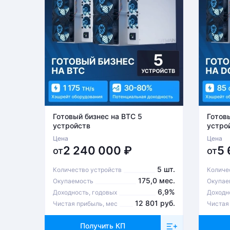
Готовый бизнес на BTC 5
Готов
устройств
устро
Цена
Цена
2 240 000
₽
5
от
от
5 шт.
Количество устройств
Количе
175,0 мес.
Окупаемость
Окупае
6,9%
Доходность, годовых
Доходн
12 801 руб.
Чистая прибыль, мес
Чистая
Получить КП