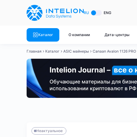
ASIC майнеры
Готовый 
RU
ENG
Готовый 
Bitmain
Готовый 
Каталог
О компании
Дата-центры
Готовый 
Whatsminer
Готовый 
Главная
Каталог
ASIC майнеры
Canaan Avalon 1126 PRO
Goldshell
Готовый 
Готовый 
Canaan
Готовый 
Готовый 
Innosilicon
Готовый 
Iceriver
Готовый 
Bitmain
Whatsminer
Antminer S21
Antminer S21
Готовый 
Смотреть весь каталог
Смотрет
Неактуальное