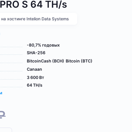
 PRO S 64 TH/s
а хостинге Intelion Data Systems
я
-80,7% годовых
SHA-256
BitcoinCash (BCH)
Bitcoin (BTC)
Canaan
3 600 Вт
64 TH/s
ам
₽