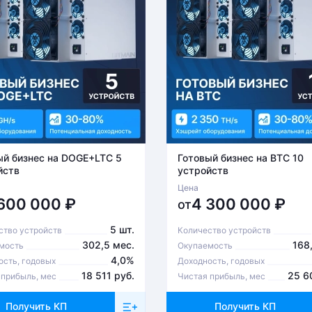
ый бизнес на DOGE+LTC 5
Готовый бизнес на BTC 10
йств
устройств
Цена
 600 000
₽
4 300 000
₽
от
5 шт.
ство устройств
Количество устройств
302,5 мес.
168
мость
Окупаемость
4,0%
ость, годовых
Доходность, годовых
18 511 руб.
25 6
 прибыль, мес
Чистая прибыль, мес
Получить КП
Получить КП