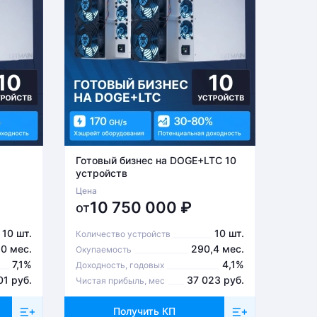
Готовый бизнес на DOGE+LTC 10
Готов
устройств
устро
Цена
Цена
10 750 000
₽
6
от
от
10 шт.
10 шт.
Количество устройств
Количе
,0 мес.
290,4 мес.
Окупаемость
Окупа
7,1%
4,1%
Доходность, годовых
Доходн
01 руб.
37 023 руб.
Чистая прибыль, мес
Чистая
Получить КП