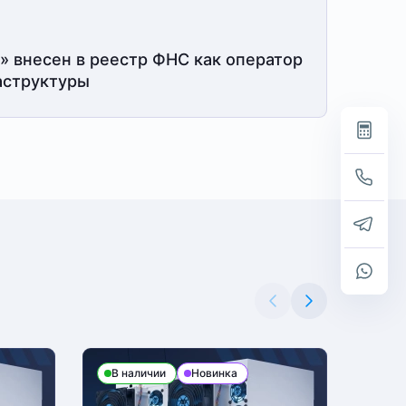
» внесен в реестр ФНС как оператор
структуры
В наличии
Новинка
В н