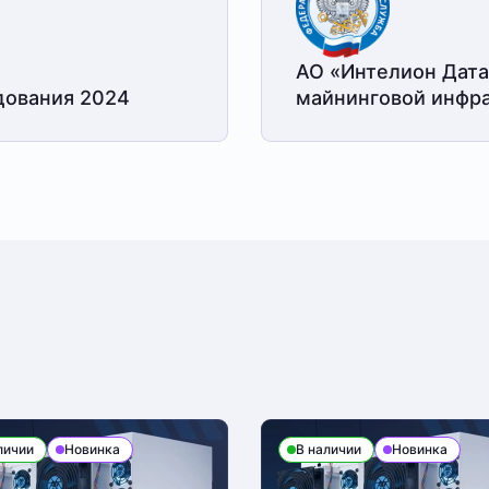
АО «Интелион Дата
дования 2024
майнинговой
инфра
личии
Новинка
В наличии
Новинка