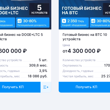
ый бизнес на DOGE+LTC 5
Готовый бизнес на BTC 10
йств
устройств
Цена
 600 000
₽
4 300 000
₽
от
5 шт.
ство устройств
Количество устройств
309,6 мес.
170
мость
Окупаемость
3,9%
ость, годовых
Доходность, годовых
18 086 руб.
25 2
 прибыль, мес
Чистая прибыль, мес
Получить КП
Получить КП