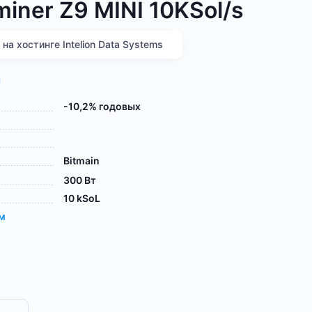
miner Z9 MINI 10KSol/s
а хостинге Intelion Data Systems
я
-10,2% годовых
Bitmain
300 Вт
10 kSoL
ам