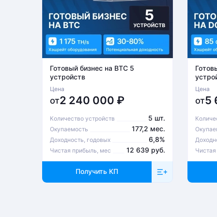
Готовый бизнес на BTC 5
Готов
устройств
устро
Цена
Цена
2 240 000
₽
5
от
от
5 шт.
Количество устройств
Количе
177,2 мес.
Окупаемость
Окупае
6,8%
Доходность, годовых
Доходн
12 639 руб.
Чистая прибыль, мес
Чистая
Получить КП