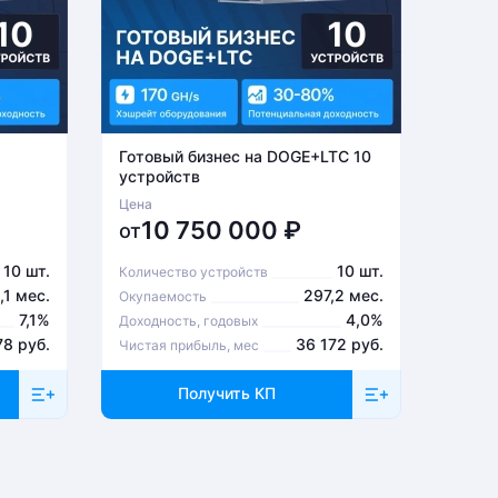
Готовый бизнес на DOGE+LTC 10
Готов
устройств
устро
Цена
Цена
10 750 000
₽
6
от
от
10 шт.
10 шт.
Количество устройств
Количе
,1 мес.
297,2 мес.
Окупаемость
Окупа
7,1%
4,0%
Доходность, годовых
Доходн
78 руб.
36 172 руб.
Чистая прибыль, мес
Чистая
Получить КП