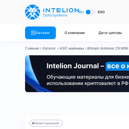
ASIC майнеры
Готовый 
RU
ENG
Готовый 
Bitmain
Готовый 
Каталог
О компании
Дата-центры
Готовый 
Whatsminer
Готовый 
Главная
Каталог
ASIC майнеры
Bitmain Antminer Z9 MINI
Goldshell
Готовый 
Готовый 
Canaan
Готовый 
Готовый 
Innosilicon
Готовый 
Iceriver
Готовый 
Bitmain
Whatsminer
Antminer S21
Antminer S21
Готовый 
Смотреть весь каталог
Смотрет
Неактуальное