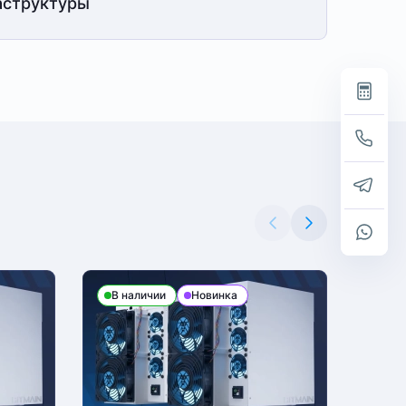
структуры
В наличии
Новинка
В н