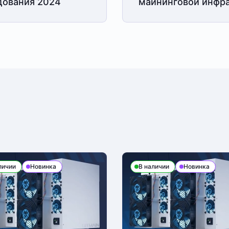
дования 2024
майнинговой
инфра
личии
Новинка
В наличии
Новинка