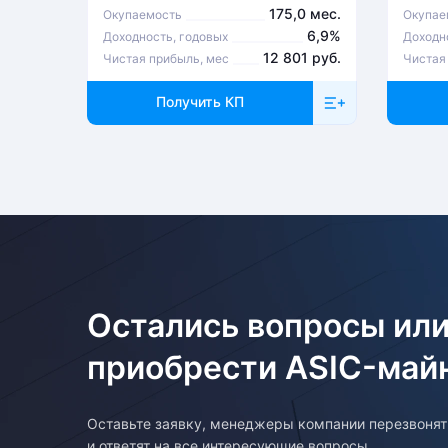
175,0 мес.
Окупаемость
Окупае
6,9%
Доходность, годовых
Доходн
12 801 руб.
Чистая прибыль, мес
Чистая
Возврат товара
Получить КП
Для того, чтобы оформить возврат товара, клиенту необходим
покупку. Возврат товара производится в соответствии с регла
Остались вопросы или
приобрести ASIC-май
Оставьте заявку, менеджеры компании перезвоня
и ответят на все интересующие вопросы