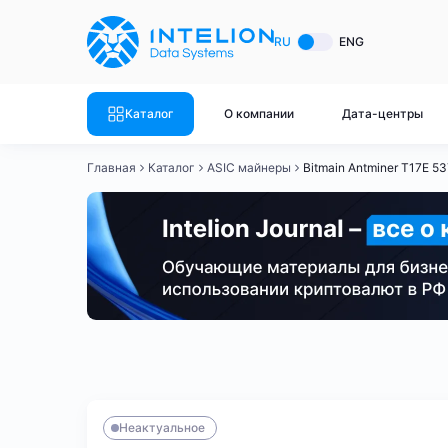
ASIC майнеры
Готовый 
RU
ENG
Готовый 
Bitmain
Готовый 
Каталог
О компании
Дата-центры
Готовый 
Whatsminer
Готовый 
Главная
Каталог
ASIC майнеры
Bitmain Antminer T17E 5
Goldshell
Готовый 
Готовый 
Canaan
Готовый 
Готовый 
Innosilicon
Готовый 
Iceriver
Готовый 
Bitmain
Whatsminer
Antminer S21
Antminer S21
Готовый 
Смотреть весь каталог
Смотрет
Неактуальное