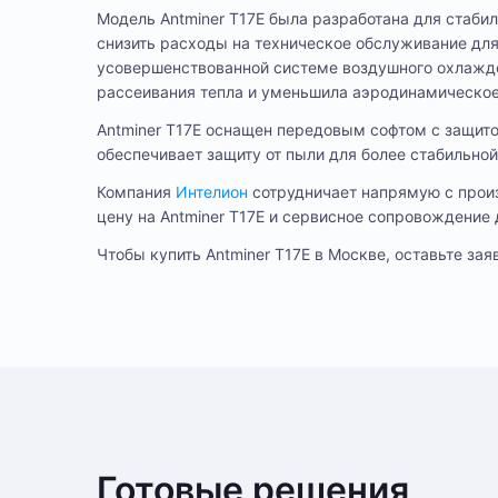
Модель Antminer T17E была разработана для стабил
снизить расходы на техническое обслуживание для
усовершенствованной системе воздушного охлажден
рассеивания тепла и уменьшила аэродинамическое
Antminer T17E оснащен передовым софтом с защитой
обеспечивает защиту от пыли для более стабильной
Компания
Интелион
сотрудничает напрямую с произ
цену на Antminer T17E и сервисное сопровождение
Чтобы купить Antminer T17E в Москве, оставьте зая
SHA-2
Алгоритм
Способ оплаты любого заказа вы можете выбрать при его оформ
На этот товар пока нет отзывов
После подтверждения заказа, с вами свяжется менеджер для 
Bitcoi
Криптовалюта
в одном из наших дата-центров
Bitmai
Производитель
2 800 
Энергопотребление
Готовые решения
Оплата в офисе