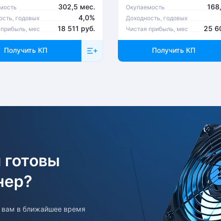
302,5 мес.
168
мость
Окупаемость
4,0%
ость, годовых
Доходность, годовых
18 511 руб.
25 6
 прибыль, мес
Чистая прибыль, мес
Получить КП
Получить КП
о связаться с менеджером, который оформлял
ментом Компании после проверки оборудования
 готовы
нер?
т вам в ближайшее время