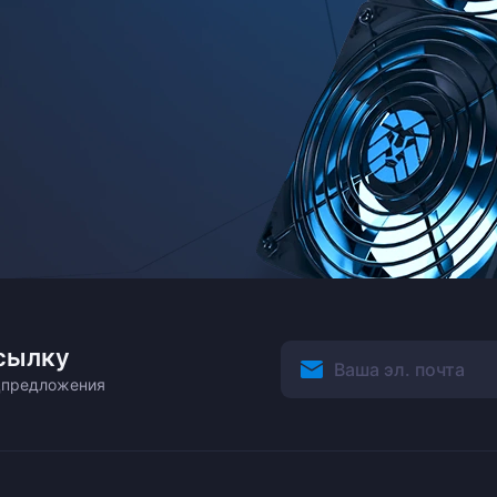
сылку
ецпредложения