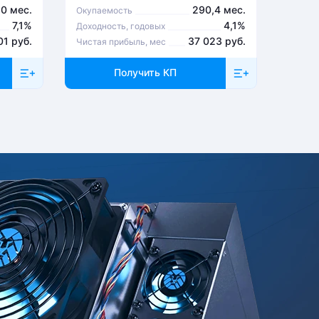
,0 мес.
290,4 мес.
Окупаемость
Окупа
7,1%
4,1%
Доходность, годовых
Доходн
01 руб.
37 023 руб.
Чистая прибыль, мес
Чистая
Получить КП