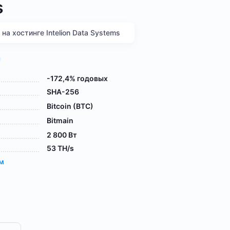
s
а хостинге Intelion Data Systems
я
-172,4% годовых
SHA-256
Bitcoin (BTC)
Bitmain
2 800 Вт
53 TH/s
ам