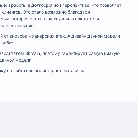
ьной работы в долгосрочной перспективе, что позволяет
 клиентов. Это стало возможно благодаря
ия, которая в два раза улучшила показатели
 сопротивление.
 от вирусов и хакерских атак. А дизайн данной модели
 работы.
водителем Bitmain, поэтому гарантирует самую низкую
 данной модели.
вку на сайте нашего интернет-магазина.
56
лении. Оплата производится только в рублях.
уточнения деталей доставки или размещения
Е
Ж
n (BTC)
о
n
За
На
Вт
с 
по