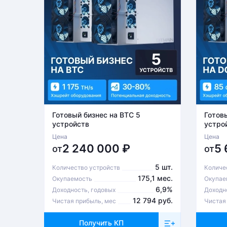
Готовый бизнес на BTC 5
Готов
устройств
устро
Цена
Цена
2 240 000
₽
5
от
от
5 шт.
Количество устройств
Количе
175,1 мес.
Окупаемость
Окупае
6,9%
Доходность, годовых
Доходн
12 794 руб.
Чистая прибыль, мес
Чистая
Получить КП