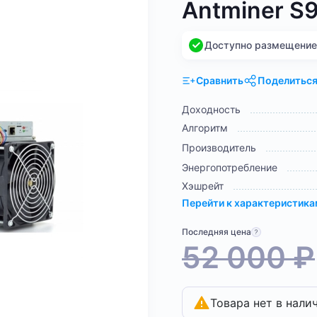
Antminer S9
Доступно размещение н
Сравнить
Поделитьс
Доходность
Алгоритм
Производитель
Энергопотребление
Хэшрейт
Перейти к характеристик
Последняя цена
52 000
₽
Товара нет в нали