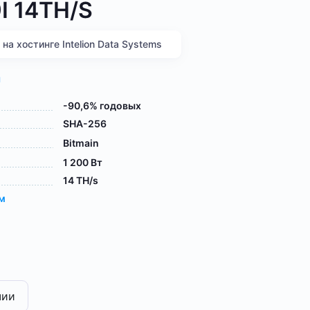
I 14TH/S
а хостинге Intelion Data Systems
я
-90,6% годовых
SHA-256
Bitmain
1 200 Вт
14 TH/s
ам
чии