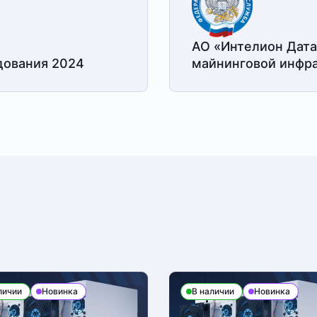
АО «Интелион Дата
дования 2024
майнинговой
инфра
личии
Новинка
В наличии
Новинка