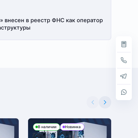
» внесен в реестр ФНС как оператор
структуры
В наличии
Новинка
В н