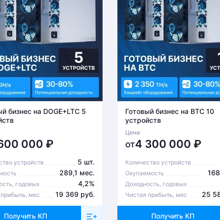
ый бизнес на DOGE+LTC 5
Готовый бизнес на BTC 10
йств
устройств
Цена
 600 000
₽
4 300 000
₽
от
5 шт.
ство устройств
Количество устройств
289,1 мес.
168
мость
Окупаемость
4,2%
ость, годовых
Доходность, годовых
19 369 руб.
25 5
 прибыль, мес
Чистая прибыль, мес
Получить КП
Получить КП