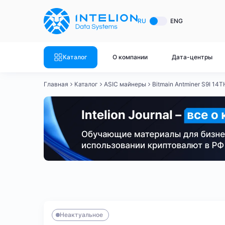
ASIC майнеры
Готовый 
RU
ENG
Готовый 
Bitmain
Готовый 
Каталог
О компании
Дата-центры
Готовый 
Whatsminer
Готовый 
Главная
Каталог
ASIC майнеры
Bitmain Antminer S9I 14T
Goldshell
Готовый 
Готовый 
Canaan
Готовый 
Готовый 
Innosilicon
Готовый 
Iceriver
Готовый 
Bitmain
Whatsminer
Antminer S21
Antminer S21
Готовый 
Смотреть весь каталог
Смотрет
Неактуальное