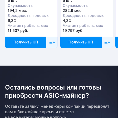
5 шт.
5 шт.
Окупаемость
Окупаемость
194,2 мес.
282,9 мес.
Доходность, годовых
Доходность, годовых
6,2%
4,2%
Чистая прибыль, мес
Чистая прибыль, мес
11 537 руб.
19 797 руб.
Получить КП
Получить КП
Остались вопросы или готовы
приобрести ASIC-майнер?
Оставьте заявку, менеджеры компании перезвонят
вам в ближайшее время и ответят
на все интересующие вопросы