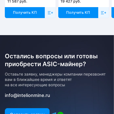
Доставка
11 587 руб.
19 427 руб.
Отправка товара осуществляется с понедельника
Получить КП
Получить КП
по пятницу с 10-00 до 19-00. При получении товара
необходимо предоставить паспорт и квитанцию
об оплате. Сроки доставки уточняйте у менеджера
Остались вопросы или готовы
приобрести ASIC-майнер?
Возврат товара
Оставьте заявку, менеджеры компании перезвонят
вам в ближайшее время и ответят
Для того, чтобы оформить возврат товара, клиенту
на все интересующие вопросы
необходимо связаться с менеджером, который
оформлял покупку. Возврат товара производится
info@intelionmine.ru
в соответствии с регламентом Компании после
проверки оборудования
Есть вопрос?