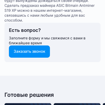
будут вынуждены дожидаться своей очереди.
Сделать предзаказ майнера ASIC Bitmain Antminer
S19 XP можно в нашем интернет-магазине,
связавшись с нами любым удобным для вас
способом.
Есть вопрос?
Заполните форму и мы свяжемся с вами в
ближайшее время
Заказать звонок
6 месяцев
Способ оплаты любого заказа вы можете выбрать
Гарантия
На этот товар пока нет отзывов
при его оформлении. Оплата производится только
SHA-256
Алгоритм
в рублях. После подтверждения заказа, с вами
свяжется менеджер для уточнения деталей
Готовые решения
Bitcoin (BTC)
Криптовалюта
доставки или размещения в одном из наших дата-
Желаете оставить отзыв?
BitcoinCash (BCH)
центров
Нам важно знать ваше мнение о популярном