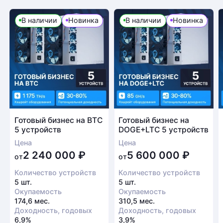
В наличии
Новинка
В наличии
Новинка
Готовый бизнес на BTC
Готовый бизнес на
5 устройств
DOGE+LTC 5 устройств
Цена
Цена
2 240 000
₽
5 600 000
₽
от
от
Количество устройств
Количество устройств
5 шт.
5 шт.
Окупаемость
Окупаемость
174,6 мес.
310,5 мес.
Доходность, годовых
Доходность, годовых
6,9%
3,9%