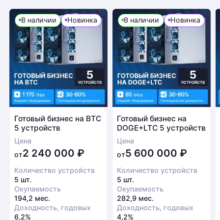
В наличии
Новинка
В наличии
Новинка
Готовый бизнес на BTC
Готовый бизнес на
5 устройств
DOGE+LTC 5 устройств
Цена
Цена
2 240 000
₽
5 600 000
₽
от
от
Количество устройств
Количество устройств
5 шт.
5 шт.
Окупаемость
Окупаемость
194,2 мес.
282,9 мес.
Доходность, годовых
Доходность, годовых
6,2%
4,2%