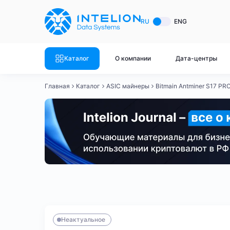
ASIC майнеры
Готовый 
RU
ENG
Готовый 
Bitmain
Готовый 
Каталог
О компании
Дата-центры
Готовый 
Whatsminer
Готовый 
Главная
Каталог
ASIC майнеры
Bitmain Antminer S17 PR
Goldshell
Готовый 
Готовый 
Canaan
Готовый 
Готовый 
Innosilicon
Готовый 
Iceriver
Готовый 
Bitmain
Whatsminer
Antminer S21
Antminer S21
Готовый 
Смотреть весь каталог
Смотрет
Неактуальное