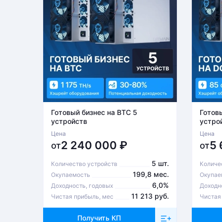
Готовый бизнес на BTC 5
Готов
устройств
устро
Цена
Цена
2 240 000
₽
5
от
от
5 шт.
Количество устройств
Количе
199,8 мес.
Окупаемость
Окупае
6,0%
Доходность, годовых
Доходн
11 213 руб.
Чистая прибыль, мес
Чистая
Получить КП