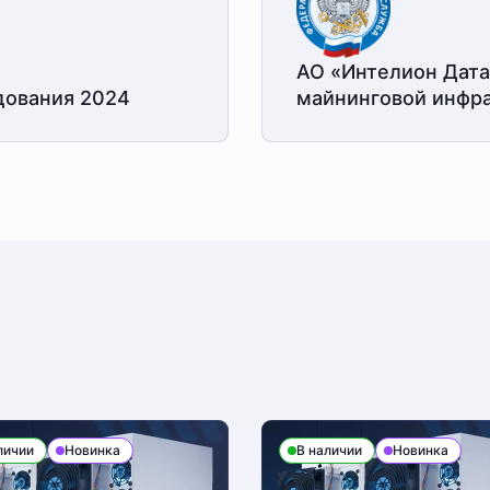
АО «Интелион Дата
дования 2024
майнинговой
инфра
личии
Новинка
В наличии
Новинка