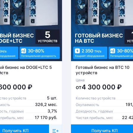
ый бизнес на DOGE+LTC 5
Готовый бизнес на BTC 10
йств
устройств
Цена
 600 000
₽
4 300 000
₽
от
5 шт.
ство устройств
Количество устройств
326,2 мес.
191
мость
Окупаемость
3,7%
ость, годовых
Доходность, годовых
17 170 руб.
22 4
 прибыль, мес
Чистая прибыль, мес
Получить КП
Получить КП