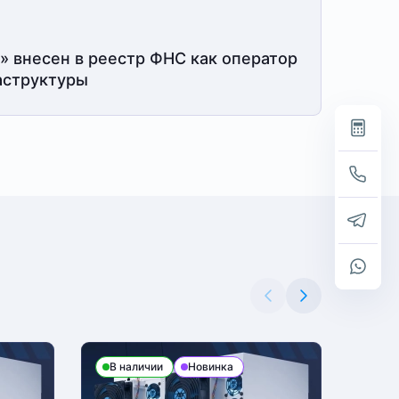
» внесен в реестр ФНС как оператор
структуры
В наличии
Новинка
В н