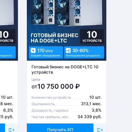
Готовый бизнес на DOGE+LTC 10
Готов
устройств
устро
Цена
Цена
10 750 000
₽
6
от
от
10 шт.
10 шт.
Количество устройств
Количе
,8 мес.
313,1 мес.
Окупаемость
Окупа
6,3%
3,8%
Доходность, годовых
Доходн
25 руб.
34 339 руб.
Чистая прибыль, мес
Чистая
Получить КП