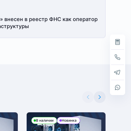
» внесен в реестр ФНС как оператор
структуры
В наличии
Новинка
В н