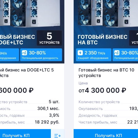
ый бизнес на DOGE+LTC 5
Готовый бизнес на BTC 10
йств
устройств
Цена
 600 000
₽
4 300 000
₽
от
5 шт.
ство устройств
Количество устройств
306,1 мес.
193
мость
Окупаемость
3,9%
ость, годовых
Доходность, годовых
18 292 руб.
22 2
 прибыль, мес
Чистая прибыль, мес
Получить КП
Получить КП