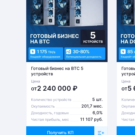
Готовый бизнес на BTC 5
Готов
устройств
устро
Цена
Цена
2 240 000
₽
5
от
от
5 шт.
Количество устройств
Количе
201,7 мес.
Окупаемость
Окупае
6,0%
Доходность, годовых
Доходн
11 107 руб.
Чистая прибыль, мес
Чистая
Получить КП