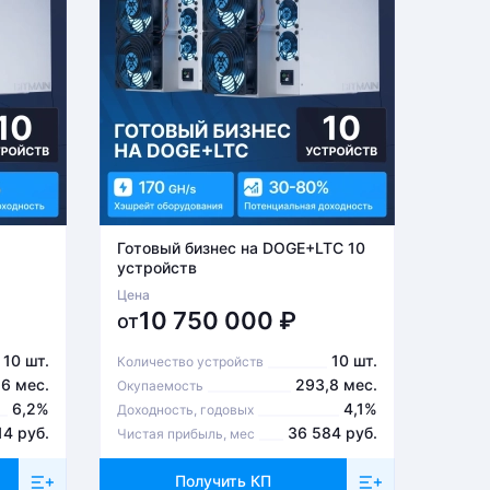
Готовый бизнес на DOGE+LTC 10
Готов
устройств
устро
Цена
Цена
10 750 000
₽
6
от
от
10 шт.
10 шт.
Количество устройств
Количе
,6 мес.
293,8 мес.
Окупаемость
Окупа
6,2%
4,1%
Доходность, годовых
Доходн
14 руб.
36 584 руб.
Чистая прибыль, мес
Чистая
Получить КП