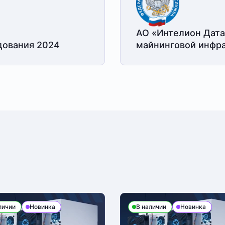
АО «Интелион Дата
дования 2024
майнинговой
инфра
личии
Новинка
В наличии
Новинка