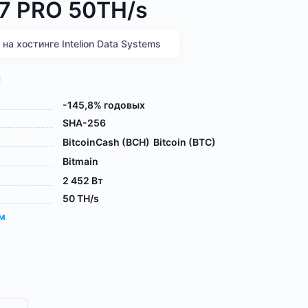
17 PRO 50TH/s
а хостинге Intelion Data Systems
я
-145,8% годовых
SHA-256
BitcoinCash (BCH)
Bitcoin (BTC)
Bitmain
2 452 Вт
50 TH/s
ам