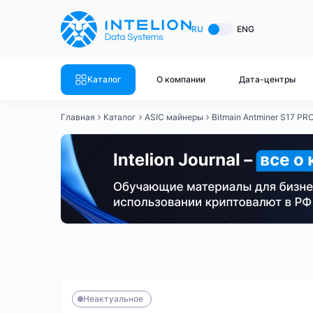
ASIC майнеры
Готовый 
RU
ENG
Готовый 
Bitmain
Готовый 
Каталог
О компании
Дата-центры
Готовый 
Whatsminer
Готовый 
Главная
Каталог
ASIC майнеры
Bitmain Antminer S17 PR
Goldshell
Готовый 
Готовый 
Canaan
Готовый 
Готовый 
Innosilicon
Готовый 
Iceriver
Готовый 
Bitmain
Whatsminer
Antminer S21
Antminer S21
Готовый 
Смотреть весь каталог
Смотрет
Неактуальное