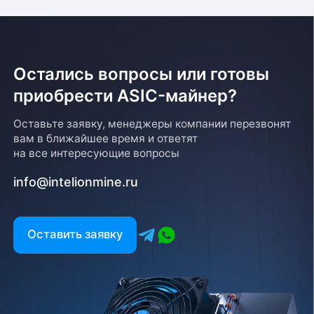
Остались вопросы или готовы
приобрести ASIC-майнер?
Возврат товара
Оставьте заявку, менеджеры компании перезвонят
вам в ближайшее время и ответят
Для того, чтобы оформить возврат товара, клиенту
на все интересующие вопросы
необходимо связаться с менеджером, который
оформлял покупку. Возврат товара производится
info@intelionmine.ru
в соответствии с регламентом Компании после
проверки оборудования
Есть вопрос?
Оставить заявку
Заполните форму и мы свяжемся с вами в
ближайшее время
Заказать звонок