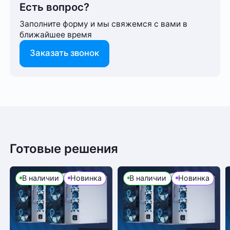
Есть вопрос?
Заполните форму и мы свяжемся с вами в
ближайшее время
Заказать звонок
SHA-256
Способ оплаты любого заказа вы можете выбрать
Алгоритм
На этот товар пока нет отзывов
при его оформлении. Оплата производится только
Bitcoin (BTC)
Криптовалюта
в рублях. После подтверждения заказа, с вами
BitcoinCash (BCH)
свяжется менеджер для уточнения деталей
Готовые решения
доставки или размещения в одном из наших дата-
Желаете оставить отзыв?
Bitmain
Производитель
центров
Нам важно знать ваше мнение о популярном
2 920 Вт
В наличии
Новинка
В наличии
Новинка
Энергопотребление
оборудовании для майнинга. Так мы улучшаем
ассортимент нашего интернет-⁠магазина.
Оплата в офисе
73 TH/s
Хэшрейт
Оставить отзыв
Оплата производится в офисе компании наличными
Есть вопрос?
в кассу компании. Доступна оплата сотруднику