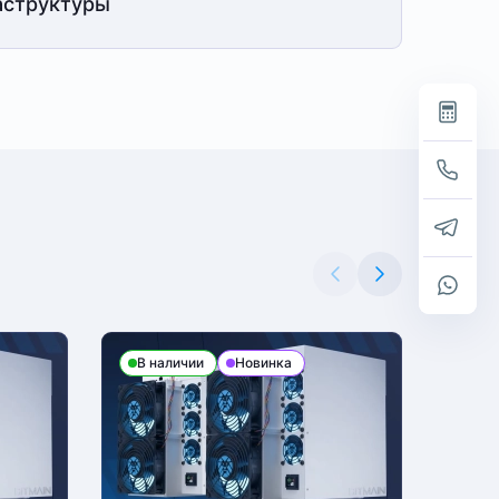
структуры
В наличии
Новинка
В н