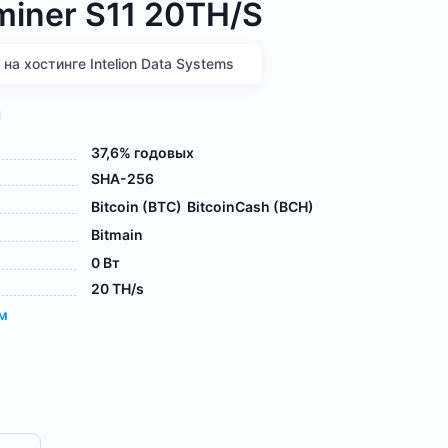
miner S11 20TH/S
а хостинге Intelion Data Systems
я
37,6% годовых
SHA-256
Bitcoin (BTC)
BitcoinCash (BCH)
Bitmain
0 Вт
20 TH/s
ам