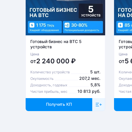
Готовый бизнес на BTC 5
Готов
устройств
устро
Цена
Цена
2 240 000
₽
5
от
от
5 шт.
Количество устройств
Количе
207,2 мес.
Окупаемость
Окупае
5,8%
Доходность, годовых
Доходн
10 813 руб.
Чистая прибыль, мес
Чистая
Получить КП