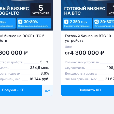
ый бизнес на DOGE+LTC 5
Готовый бизнес на BTC 10
йств
устройств
Цена
 600 000
₽
4 300 000
₽
от
5 шт.
ство устройств
Количество устройств
334,5 мес.
198
мость
Окупаемость
3,6%
ость, годовых
Доходность, годовых
16 744 руб.
21 6
 прибыль, мес
Чистая прибыль, мес
Получить КП
Получить КП