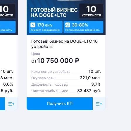
Готовый бизнес на DOGE+LTC 10
Готов
устройств
устро
Цена
Цена
10 750 000
₽
6
от
от
10 шт.
10 шт.
Количество устройств
Количе
,8 мес.
321,0 мес.
Окупаемость
Окупа
6,0%
3,7%
Доходность, годовых
Доходн
25 руб.
33 487 руб.
Чистая прибыль, мес
Чистая
Получить КП