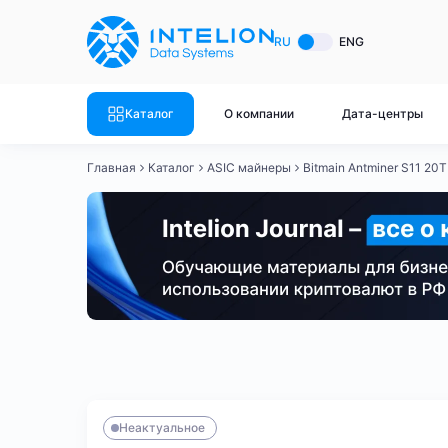
ASIC майнеры
Готовый 
RU
ENG
Готовый 
Bitmain
Готовый 
Каталог
О компании
Дата-центры
Готовый 
Whatsminer
Готовый 
Главная
Каталог
ASIC майнеры
Bitmain Antminer S11 20
Goldshell
Готовый 
Готовый 
Canaan
Готовый 
Готовый 
Innosilicon
Готовый 
Iceriver
Готовый 
Bitmain
Whatsminer
Antminer S21
Antminer S21
Готовый 
Смотреть весь каталог
Смотрет
Неактуальное