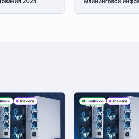
дования 2024
майнинговой
инфра
личии
Новинка
В наличии
Новинка