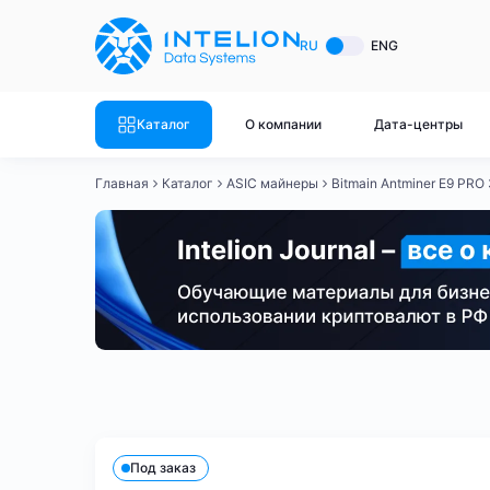
ASIC майнеры
Готовый 
RU
ENG
Готовый 
Bitmain
Готовый 
Каталог
О компании
Дата-центры
Готовый 
Whatsminer
Готовый 
Главная
Каталог
ASIC майнеры
Bitmain Antminer E9 PR
Goldshell
Готовый 
Готовый 
Canaan
Готовый 
Готовый 
Innosilicon
Готовый 
Iceriver
Готовый 
Bitmain
Whatsminer
Antminer S21
Antminer S21
Готовый 
Смотреть весь каталог
Смотрет
Под заказ