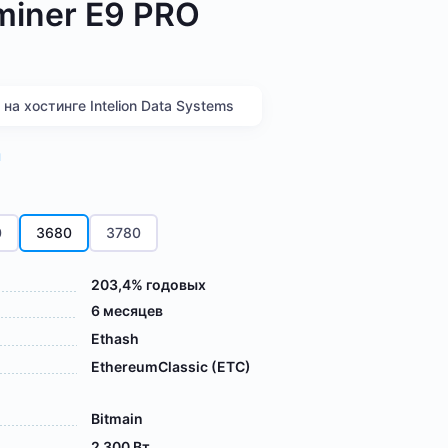
miner E9 PRO
а хостинге Intelion Data Systems
я
0
3680
3780
203,4% годовых
6 месяцев
Ethash
EthereumClassic (ETC)
Bitmain
2 300 Вт