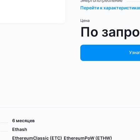
Энергопотребление
Перейти к характеристик
Цена
По запр
Узна
6 месяцев
Ethash
EthereumClassic (ETC)
EthereumPoW (ETHW)