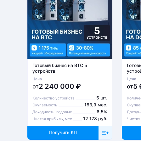
Готовый бизнес на BTC 5
Готов
устройств
устро
Цена
Цена
2 240 000
₽
5
от
от
5 шт.
Количество устройств
Количе
183,9 мес.
Окупаемость
Окупае
6,5%
Доходность, годовых
Доходн
12 178 руб.
Чистая прибыль, мес
Чистая
Получить КП