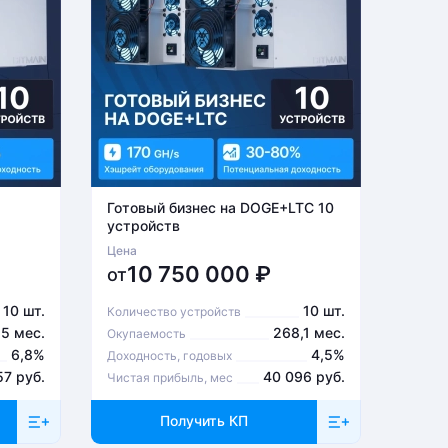
Готовый бизнес на DOGE+LTC 10
Готов
устройств
устро
Цена
Цена
10 750 000
₽
6
от
от
10 шт.
10 шт.
Количество устройств
Количе
,5 мес.
268,1 мес.
Окупаемость
Окупа
6,8%
4,5%
Доходность, годовых
Доходн
57 руб.
40 096 руб.
Чистая прибыль, мес
Чистая
Получить КП