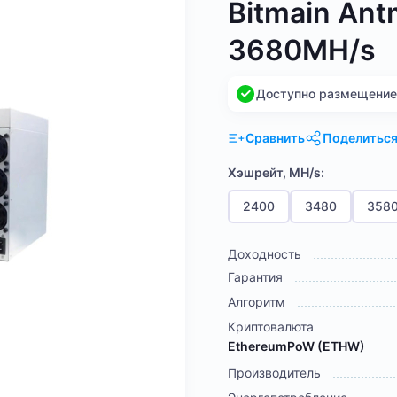
Bitmain Ant
3680MH/s
Доступно размещение н
Сравнить
Поделитьс
Хэшрейт, MH/s:
2400
3480
358
Доходность
Гарантия
Алгоритм
Криптовалюта
EthereumPoW (ETHW)
Производитель