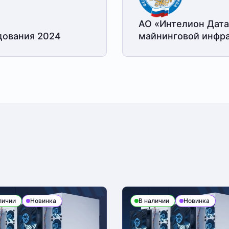
АО «Интелион Дата
дования 2024
майнинговой
инфра
личии
Новинка
В наличии
Новинка