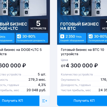
ый бизнес на DOGE+LTC 5
Готовый бизнес на BTC 10
йств
устройств
Цена
 600 000
₽
4 300 000
₽
от
5 шт.
ство устройств
Количество устройств
279,3 мес.
176
мость
Окупаемость
4,3%
ость, годовых
Доходность, годовых
20 048 руб.
24 3
 прибыль, мес
Чистая прибыль, мес
Получить КП
Получить КП