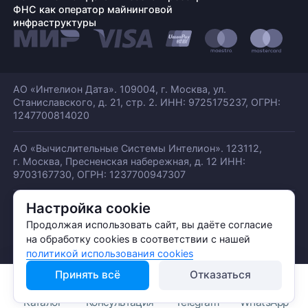
ФНС как оператор майнинговой
инфраструктуры
АО «Интелион Дата». 109004, г. Москва, ул.
Станиславского,
д. 21, стр. 2. ИНН: 9725175237, ОГРН:
1247700814020
АО «Вычислительные Системы Интелион». 123112,
г. Москва, Пресненская набережная,
д. 12 ИНН:
9703167730, ОГРН: 1237700947307
Настройка cookie
© АО «ИНТЕЛИОН ДАТА» 2026
Политика обработки ПДн
Продолжая использовать сайт, вы даёте согласие
Политика конфиденциальности
на обработку cookies в соответствии с нашей
Политика использования куки
политикой использования cookies
Принять всё
Отказаться
Каталог
Консультация
Telegram
WhatsApp