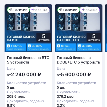
В наличии
Новинка
В наличии
Новинка
Готовый бизнес на BTC
Готовый бизнес на
5 устройств
DOGE+LTC 5 устройств
Цена
Цена
2 240 000
₽
5 600 000
₽
от
от
Количество устройств
Количество устройств
5 шт.
5 шт.
Окупаемость
Окупаемость
208,6 мес.
376,2 мес.
Доходность, годовых
Доходность, годовых
5,8%
3,2%