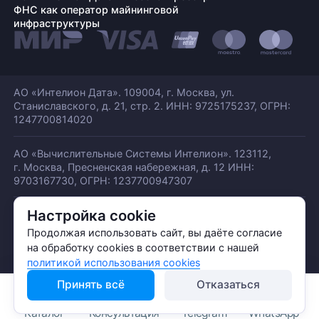
ФНС как оператор майнинговой
инфраструктуры
АО «Интелион Дата». 109004, г. Москва, ул.
Станиславского,
д. 21, стр. 2. ИНН: 9725175237, ОГРН:
1247700814020
АО «Вычислительные Системы Интелион». 123112,
г. Москва, Пресненская набережная,
д. 12 ИНН:
9703167730, ОГРН: 1237700947307
Настройка cookie
© АО «ИНТЕЛИОН ДАТА» 2026
Политика обработки ПДн
Продолжая использовать сайт, вы даёте согласие
Политика конфиденциальности
на обработку cookies в соответствии с нашей
Политика использования куки
политикой использования cookies
Принять всё
Отказаться
Каталог
Консультация
Telegram
WhatsApp