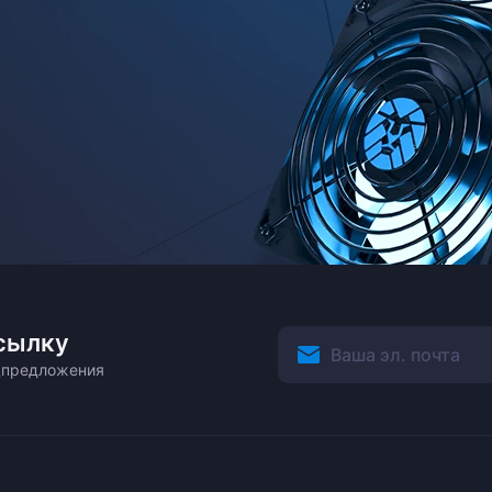
сылку
ецпредложения