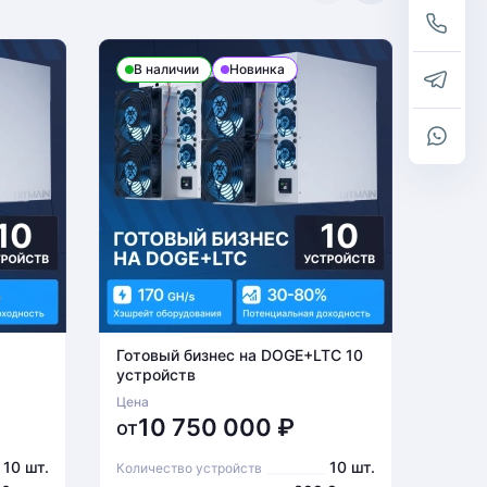
В наличии
Новинка
В н
Готовый бизнес на DOGE+LTC 10
Готов
устройств
устро
Цена
Цена
10 750 000
₽
6
от
от
10 шт.
10 шт.
Количество устройств
Количе