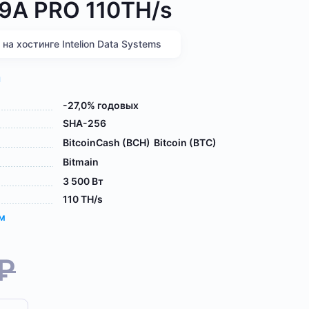
19A PRO 110TH/s
а хостинге Intelion Data Systems
я
-27,0% годовых
SHA-256
BitcoinCash (BCH)
Bitcoin (BTC)
Bitmain
3 500 Вт
110 TH/s
ам
₽