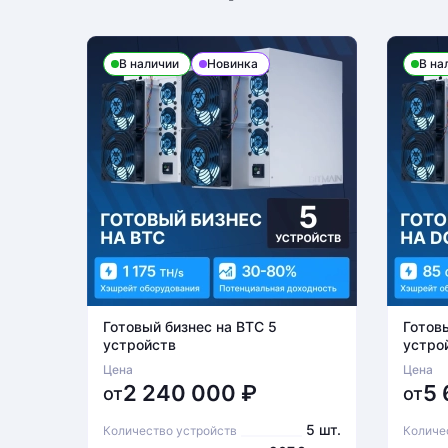
В наличии
Новинка
В на
Готовый бизнес на BTC 5
Готов
устройств
устро
Цена
Цена
2 240 000
₽
5
от
от
5 шт.
Количество устройств
Количе