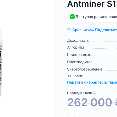
Antminer S
Доступно размещение н
Сравнить
Поделитьс
Доходность
Алгоритм
Криптовалюта
Производитель
Энергопотребление
Хэшрейт
Перейти к характеристик
Последняя цена
262 000