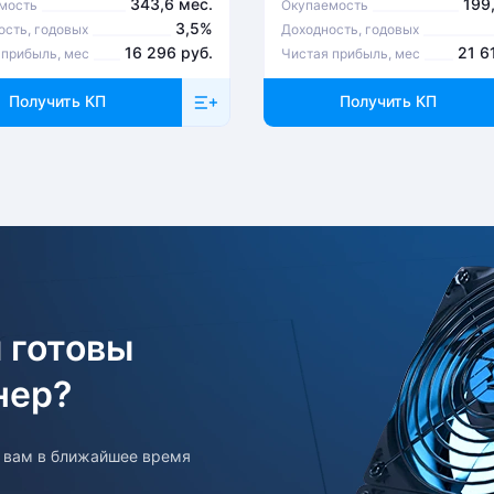
343,6 мес.
199
мость
Окупаемость
3,5%
ость, годовых
Доходность, годовых
16 296 руб.
21 6
 прибыль, мес
Чистая прибыль, мес
Получить КП
Получить КП
 готовы
нер?
т вам в ближайшее время