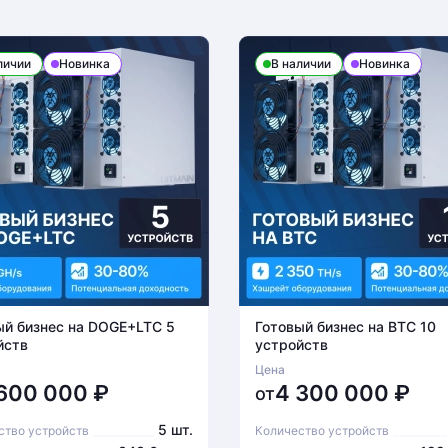
личии
Новинка
В наличии
Новинка
ый бизнес на DOGE+LTC 5
Готовый бизнес на BTC 10
йств
устройств
Цена
 600 000
₽
4 300 000
₽
от
5 шт.
ство устройств
Количество устройств