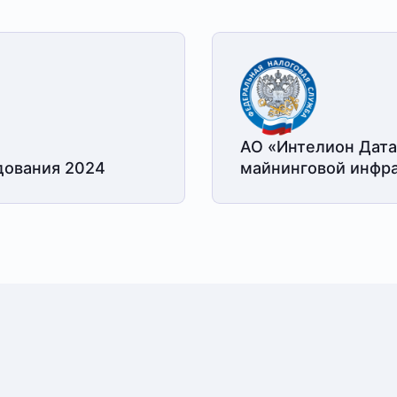
АО «Интелион Дата
дования 2024
майнинговой
инфра