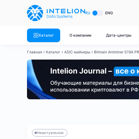
ASIC майнеры
Готовый 
RU
ENG
Готовый 
Bitmain
Готовый 
Каталог
О компании
Дата-центры
Готовый 
Whatsminer
Готовый 
Главная
Каталог
ASIC майнеры
Bitmain Antminer S19A P
Goldshell
Готовый 
Готовый 
Canaan
Готовый 
Готовый 
Innosilicon
Готовый 
Iceriver
Готовый 
Bitmain
Whatsminer
Antminer S21
Antminer S21
Готовый 
Смотреть весь каталог
Смотрет
Неактуальное