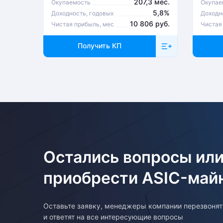
207,3 мес.
Окупаемость
Окупае
5,8%
Доходность, годовых
Доходн
10 806 руб.
Чистая прибыль, мес
Чистая
Получить КП
Остались вопросы или
приобрести ASIC-май
Оставьте заявку, менеджеры компании перезвоня
и ответят на все интересующие вопросы