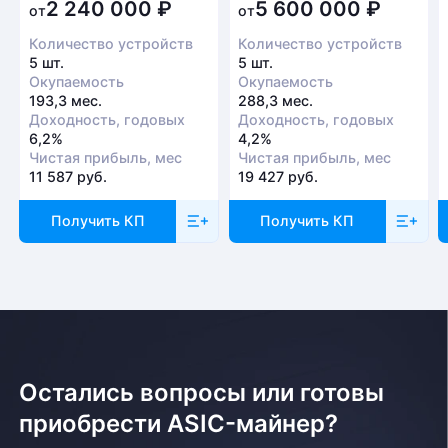
2 240 000
₽
5 600 000
₽
от
от
Количество устройств
Количество устройств
5 шт.
5 шт.
Окупаемость
Окупаемость
193,3 мес.
288,3 мес.
Доходность, годовых
Доходность, годовых
6,2%
4,2%
Чистая прибыль, мес
Чистая прибыль, мес
11 587 руб.
19 427 руб.
Получить КП
Получить КП
Остались вопросы или готовы
приобрести ASIC-майнер?