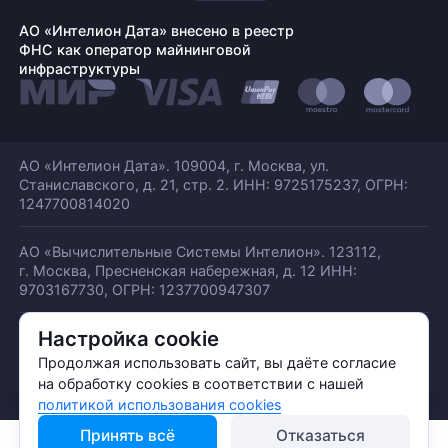
АО «Интелион Дата» внесено в реестр
ФНС как оператор майнинговой
инфраструктуры
АО «Интелион Дата». 109004, г. Москва, ул.
Станиславского,
д. 21, стр. 2. ИНН: 9725175237, ОГРН:
1247700814020
АО «Вычислительные Системы Интелион». 123112,
г. Москва, Пресненская набережная,
д. 12 ИНН:
9703167730, ОГРН: 1237700947307
Настройка cookie
© АО «ИНТЕЛИОН ДАТА» 2026
Политика обработки ПДн
Продолжая использовать сайт, вы даёте согласие
Политика конфиденциальности
на обработку cookies в соответствии с нашей
Политика использования куки
политикой использования cookies
Принять всё
Отказаться