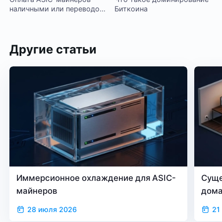
наличными или переводом
Биткоина
на карту – риски для
инвестора
Другие статьи
Иммерсионное охлаждение для ASIC-
Суще
майнеров
дом
28 июля 2026
21