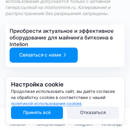
использование допускается только с активной
гиперссылкой на
intelionmine.ru
. Копирование и
распространение без разрешения запрещены.
Приобрести актуальное и эффективное
оборудование для майнинга биткоина в
Intelion
Связаться с нами
Копировать ссылку на статью
Настройка cookie
Продолжая использовать сайт, вы даёте согласие
на обработку cookies в соответствии с нашей
политикой использования cookies
Предыдущая статья
Следующая статья
Алгоритм SHA-256
ASIC-майнеры для добычи
Принять всё
Отказаться
Эфириума
Каталог
Консультация
Telegram
WhatsApp