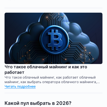
Что такое облачный майнинг и как это
работает
Что такое облачный майнинг, как работает облачный
майнинг, как выбрать оператора облачного майнинга,
виды облачного майнинга, плюсы и минусы облачного
Читать подробнее
майнинга, альтернатива облачному майнингу.
Какой пул выбрать в 2026?