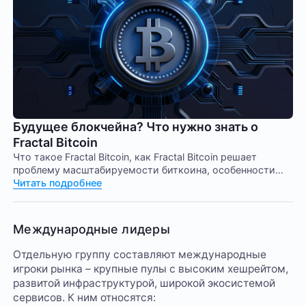
Будущее блокчейна? Что нужно знать о
Fractal Bitcoin
Что такое Fractal Bitcoin, как Fractal Bitcoin решает
проблему масштабируемости биткоина, особенности
Fractal Bitcoin, как майнить Fractal Bitcoin, майнинг-пулы
Читать подробнее
для Fractal Bitcoin.
Международные лидеры
Отдельную группу составляют международные
игроки рынка – крупные пулы с высоким хешрейтом,
развитой инфраструктурой, широкой экосистемой
сервисов. К ним относятся: