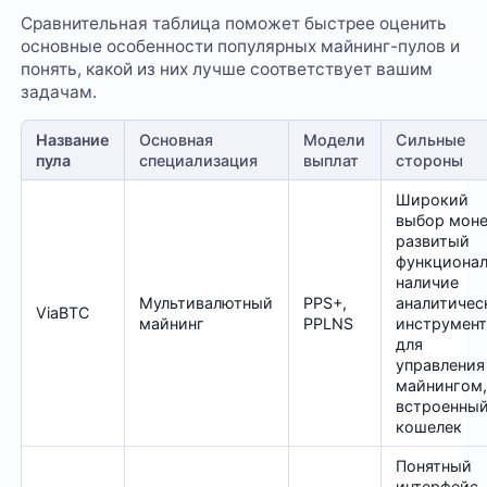
Сравнительная таблица поможет быстрее оценить
основные особенности популярных майнинг-пулов и
понять, какой из них лучше соответствует вашим
задачам.
Название
Основная
Модели
Сильные
пула
специализация
выплат
стороны
Широкий
выбор моне
развитый
функционал
наличие
Мультивалютный
PPS+,
аналитичес
ViaBTC
майнинг
PPLNS
инструмен
для
управления
майнингом
встроенны
кошелек
Понятный
интерфейс,