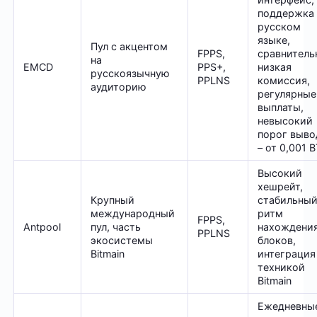
поддержка 
русском
языке,
Пул с акцентом
FPPS,
сравнитель
на
EMCD
PPS+,
низкая
русскоязычную
PPLNS
комиссия,
аудиторию
регулярные
выплаты,
невысокий
порог выво
– от 0,001 
Высокий
хешрейт,
Крупный
стабильны
международный
ритм
FPPS,
Antpool
пул, часть
нахождени
PPLNS
экосистемы
блоков,
Bitmain
интеграция
техникой
Bitmain
Ежедневны