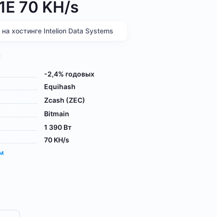
1E 70 KH/s
а хостинге Intelion Data Systems
я
-2,4% годовых
Equihash
Zcash (ZEC)
Bitmain
1 390 Вт
70 KH/s
ам