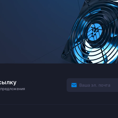
сылку
ецпредложения