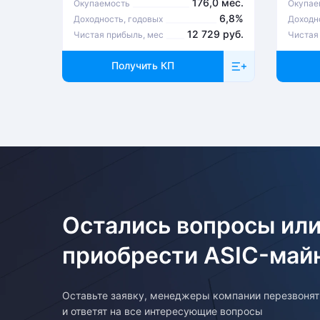
176,0 мес.
Окупаемость
Окупае
6,8%
Доходность, годовых
Доходн
12 729 руб.
Чистая прибыль, мес
Чистая
Получить КП
Остались вопросы или
приобрести ASIC-май
Оставьте заявку, менеджеры компании перезвоня
и ответят на все интересующие вопросы