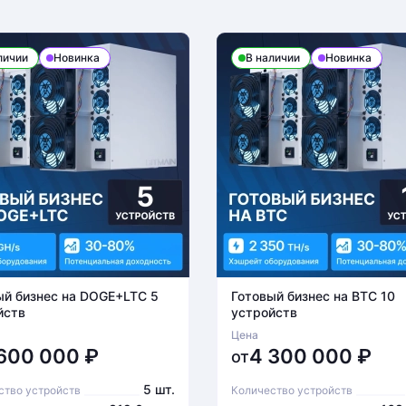
личии
Новинка
В наличии
Новинка
ый бизнес на DOGE+LTC 5
Готовый бизнес на BTC 10
йств
устройств
Цена
 600 000
₽
4 300 000
₽
от
5 шт.
ство устройств
Количество устройств