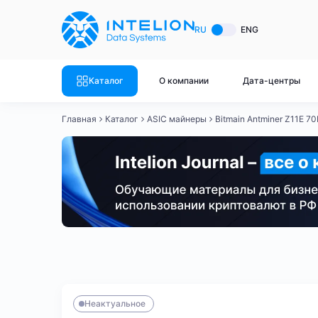
ASIC майнеры
Готовый 
RU
ENG
Готовый 
Bitmain
Готовый 
Каталог
О компании
Дата-центры
Готовый 
Whatsminer
Готовый 
Главная
Каталог
ASIC майнеры
Bitmain Antminer Z11E 7
Goldshell
Готовый 
Готовый 
Canaan
Готовый 
Готовый 
Innosilicon
Готовый 
Iceriver
Готовый 
Bitmain
Whatsminer
Antminer S21
Antminer S21
Готовый 
Смотреть весь каталог
Смотрет
Неактуальное