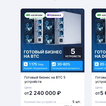
В наличии
Новинка
В на
Готовый бизнес на BTC 5
Готов
устройств
устро
Цена
Цена
2 240 000
₽
5
от
от
5 шт.
Количество устройств
Количе