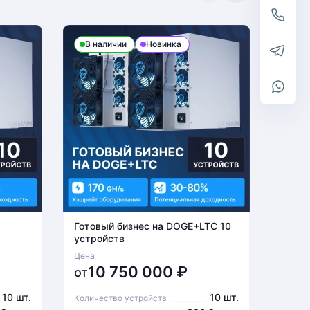
В наличии
Новинка
В н
Готовый бизнес на DOGE+LTC 10
Готов
устройств
устро
Цена
Цена
10 750 000
₽
6
от
от
10 шт.
10 шт.
Количество устройств
Количе