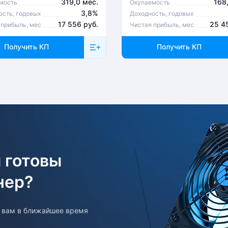
319,0 мес.
168
мость
Окупаемость
3,8%
ость, годовых
Доходность, годовых
17 556 руб.
25 4
 прибыль, мес
Чистая прибыль, мес
Получить КП
Получить КП
 готовы
нер?
т вам в ближайшее время