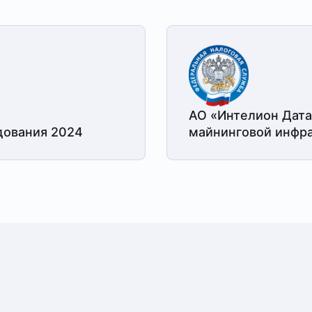
АО «Интелион Дата
дования 2024
майнинговой
инфра