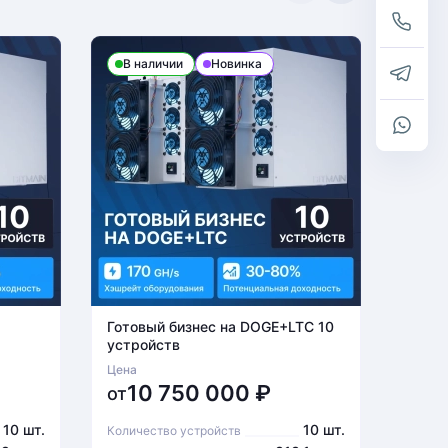
В наличии
Новинка
В н
Готовый бизнес на DOGE+LTC 10
Готов
устройств
устро
Цена
Цена
10 750 000
₽
6
от
от
10 шт.
10 шт.
Количество устройств
Количе