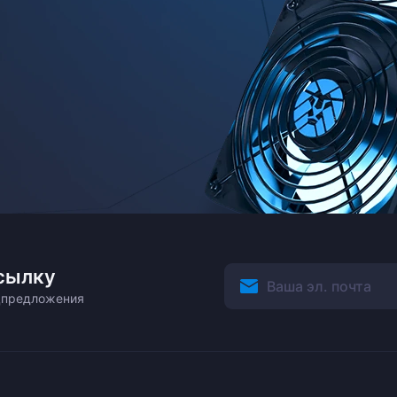
сылку
ецпредложения