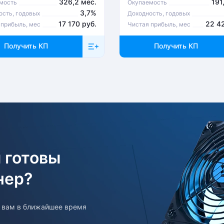
326,2 мес.
191
мость
Окупаемость
3,7%
ость, годовых
Доходность, годовых
17 170 руб.
22 4
 прибыль, мес
Чистая прибыль, мес
Получить КП
Получить КП
 готовы
нер?
т вам в ближайшее время