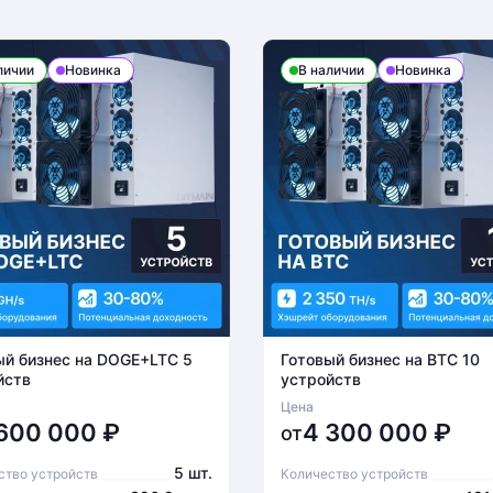
личии
Новинка
В наличии
Новинка
ый бизнес на DOGE+LTC 5
Готовый бизнес на BTC 10
йств
устройств
Цена
 600 000
₽
4 300 000
₽
от
5 шт.
ство устройств
Количество устройств