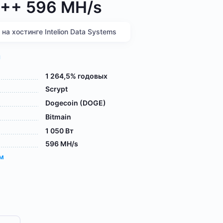
3++ 596 MH/s
а хостинге Intelion Data Systems
я
1 264,5% годовых
Scrypt
Dogecoin (DOGE)
Bitmain
1 050 Вт
596 MH/s
ам