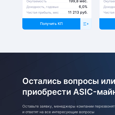
199,8 мес.
Окупаемость
Окупае
6,0%
Доходность, годовых
Доходн
11 213 руб.
Чистая прибыль, мес
Чистая
Получить КП
Остались вопросы или
приобрести ASIC-май
Оставьте заявку, менеджеры компании перезвоня
и ответят на все интересующие вопросы