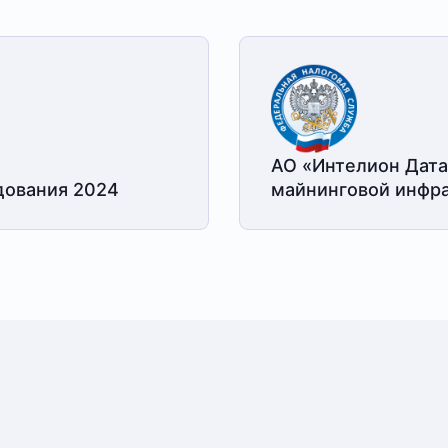
АО «Интелион Дата
дования 2024
майнинговой
инфра