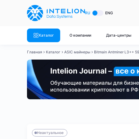
ASIC майнеры
Готовый 
RU
ENG
Готовый 
Bitmain
Готовый 
Каталог
О компании
Дата-центры
Готовый 
Whatsminer
Готовый 
Главная
Каталог
ASIC майнеры
Bitmain Antminer L3++ 
Goldshell
Готовый 
Готовый 
Canaan
Готовый 
Готовый 
Innosilicon
Готовый 
Iceriver
Готовый 
Bitmain
Whatsminer
Antminer S21
Antminer S21
Готовый 
Смотреть весь каталог
Смотрет
Неактуальное