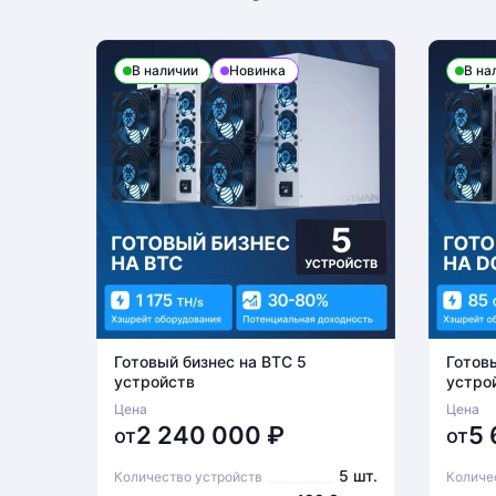
В наличии
Новинка
В на
Готовый бизнес на BTC 5
Готов
устройств
устро
Цена
Цена
2 240 000
₽
5
от
от
5 шт.
Количество устройств
Количе