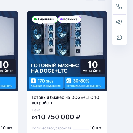
В наличии
Новинка
В н
Готовый бизнес на DOGE+LTC 10
Готов
устройств
устро
Цена
Цена
10 750 000
₽
6
от
от
10 шт.
10 шт.
Количество устройств
Количе