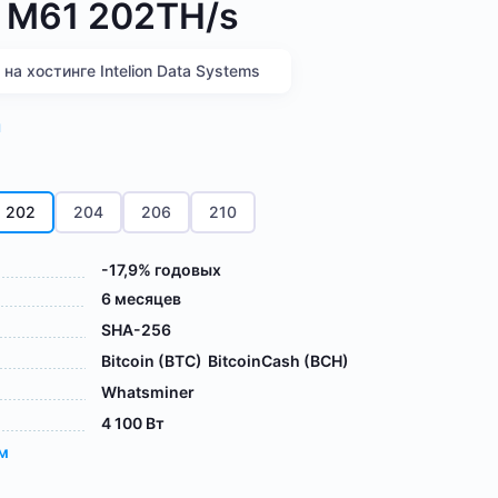
 M61 202TH/s
а хостинге Intelion Data Systems
я
202
204
206
210
-17,9% годовых
6 месяцев
SHA-256
Bitcoin (BTC)
BitcoinCash (BCH)
Whatsminer
4 100 Вт
ам