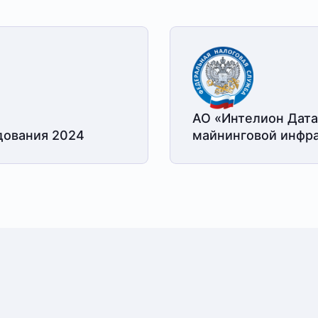
АО «Интелион Дата
дования 2024
майнинговой
инфра