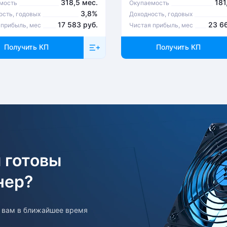
318,5 мес.
181
мость
Окупаемость
3,8%
ость, годовых
Доходность, годовых
17 583 руб.
23 6
 прибыль, мес
Чистая прибыль, мес
Получить КП
Получить КП
 готовы
нер?
т вам в ближайшее время