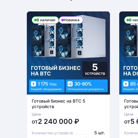
В наличии
Новинка
В на
Готовый бизнес на BTC 5
Готов
устройств
устро
Цена
Цена
2 240 000
₽
5
от
от
5 шт.
Количество устройств
Количе