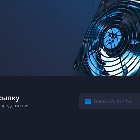
сылку
ецпредложения