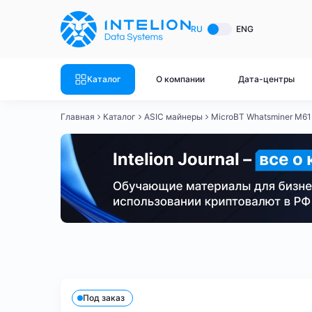
ASIC майнеры
Готовый 
RU
ENG
Готовый 
Bitmain
Готовый 
Каталог
О компании
Дата-центры
Готовый 
Whatsminer
Готовый 
Главная
Каталог
ASIC майнеры
MicroBT Whatsminer M61
Goldshell
Готовый 
Готовый 
Canaan
Готовый 
Готовый 
Innosilicon
Готовый 
Iceriver
Готовый 
Bitmain
Whatsminer
Antminer S21
Antminer S21
Готовый 
Смотреть весь каталог
Смотрет
Под заказ