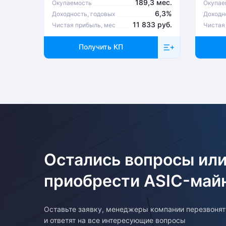
189,3 мес.
Окупаемость
Окупае
6,3%
Доходность, годовых
Доходн
11 833 руб.
Чистая прибыль, мес
Чистая
Получить КП
Остались вопросы или
приобрести ASIC-май
Оставьте заявку, менеджеры компании перезвоня
и ответят на все интересующие вопросы