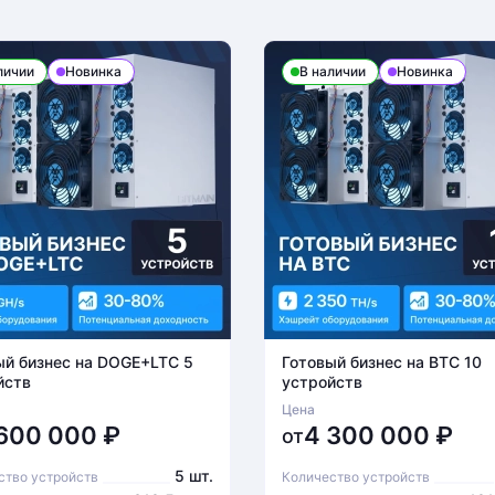
личии
Новинка
В наличии
Новинка
ый бизнес на DOGE+LTC 5
Готовый бизнес на BTC 10
йств
устройств
Цена
 600 000
₽
4 300 000
₽
от
5 шт.
ство устройств
Количество устройств