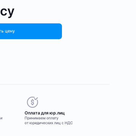
осу
ть цену
Оплата для юр.лиц
ми
Принимаем оплату
от юридических лиц с НДС