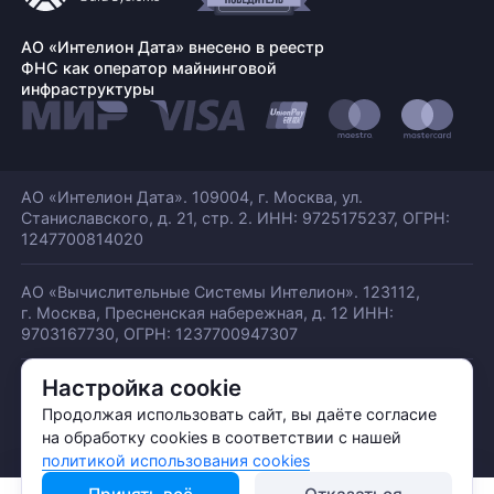
АО «Интелион Дата» внесено в реестр
ФНС как оператор майнинговой
инфраструктуры
АО «Интелион Дата». 109004, г. Москва, ул.
Станиславского,
д. 21, стр. 2. ИНН: 9725175237, ОГРН:
1247700814020
АО «Вычислительные Системы Интелион». 123112,
г. Москва, Пресненская набережная,
д. 12 ИНН:
9703167730, ОГРН: 1237700947307
Настройка cookie
© АО «ИНТЕЛИОН ДАТА» 2026
Политика обработки ПДн
Продолжая использовать сайт, вы даёте согласие
Политика конфиденциальности
на обработку cookies в соответствии с нашей
Политика использования куки
политикой использования cookies