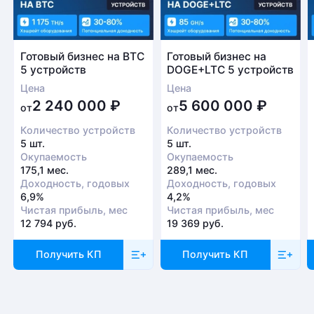
Готовый бизнес на BTC
Готовый бизнес на
5 устройств
DOGE+LTC 5 устройств
Цена
Цена
2 240 000
₽
5 600 000
₽
от
от
Количество устройств
Количество устройств
5 шт.
5 шт.
Окупаемость
Окупаемость
175,1 мес.
289,1 мес.
Доходность, годовых
Доходность, годовых
6,9%
4,2%
Чистая прибыль, мес
Чистая прибыль, мес
12 794 руб.
19 369 руб.
Получить КП
Получить КП