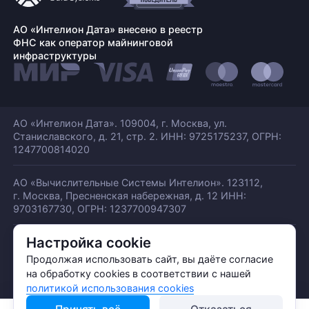
АО «Интелион Дата» внесено в реестр
ФНС как оператор майнинговой
инфраструктуры
АО «Интелион Дата». 109004, г. Москва, ул.
Станиславского,
д. 21, стр. 2. ИНН: 9725175237, ОГРН:
1247700814020
АО «Вычислительные Системы Интелион». 123112,
г. Москва, Пресненская набережная,
д. 12 ИНН:
9703167730, ОГРН: 1237700947307
Настройка cookie
© АО «ИНТЕЛИОН ДАТА» 2026
Политика обработки ПДн
Продолжая использовать сайт, вы даёте согласие
Политика конфиденциальности
на обработку cookies в соответствии с нашей
Политика использования куки
политикой использования cookies