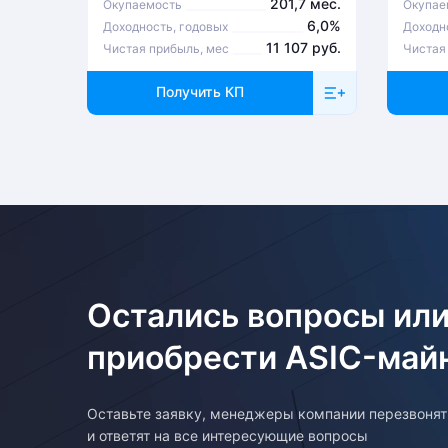
201,7 мес.
Окупаемость
Окупае
6,0%
Доходность, годовых
Доходн
11 107 руб.
Чистая прибыль, мес
Чистая
Получить КП
Остались вопросы или
приобрести ASIC-май
Оставьте заявку, менеджеры компании перезвоня
и ответят на все интересующие вопросы