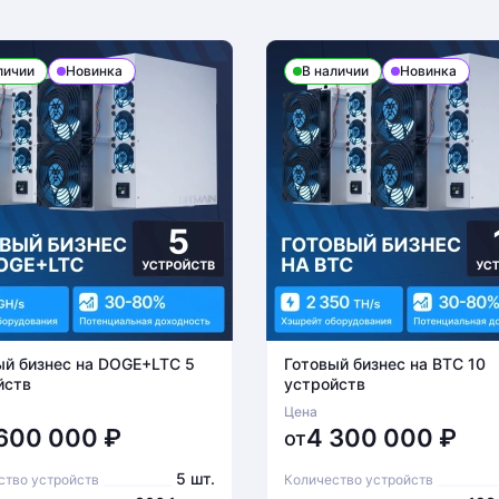
личии
Новинка
В наличии
Новинка
ый бизнес на DOGE+LTC 5
Готовый бизнес на BTC 10
йств
устройств
Цена
 600 000
₽
4 300 000
₽
от
5 шт.
ство устройств
Количество устройств