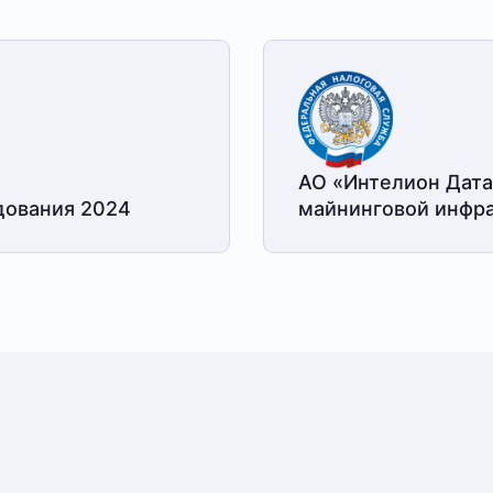
АО «Интелион Дата
дования 2024
майнинговой
инфра