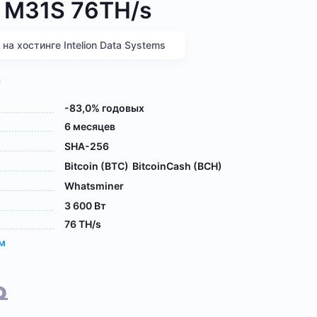
 M31S 76TH/s
а хостинге Intelion Data Systems
я
-83,0% годовых
6 месяцев
SHA-256
Bitcoin (BTC)
BitcoinCash (BCH)
Whatsminer
3 600 Вт
76 TH/s
ам
₽