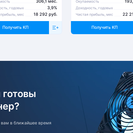
306,1 мес.
193
мость
Окупаемость
3,9%
ость, годовых
Доходность, годовых
18 292 руб.
22 2
 прибыль, мес
Чистая прибыль, мес
Получить КП
Получить КП
 готовы
нер?
т вам в ближайшее время