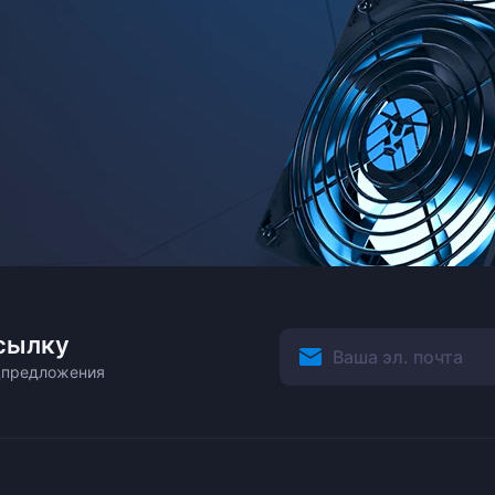
сылку
ецпредложения