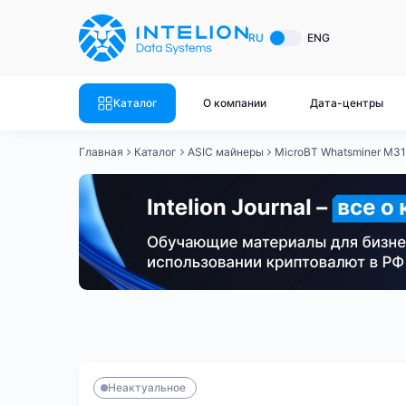
ASIC майнеры
Готовый 
RU
ENG
Готовый 
Bitmain
Готовый 
Каталог
О компании
Дата-центры
Готовый 
Whatsminer
Готовый 
Главная
Каталог
ASIC майнеры
MicroBT Whatsminer M31
Goldshell
Готовый 
Готовый 
Canaan
Готовый 
Готовый 
Innosilicon
Готовый 
Iceriver
Готовый 
Bitmain
Whatsminer
Antminer S21
Antminer S21
Готовый 
Смотреть весь каталог
Смотрет
Неактуальное