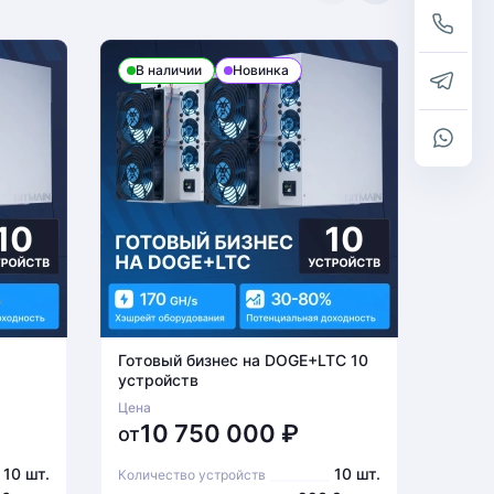
В наличии
Новинка
В н
Готовый бизнес на DOGE+LTC 10
Готов
устройств
устро
Цена
Цена
10 750 000
₽
6
от
от
10 шт.
10 шт.
Количество устройств
Количе