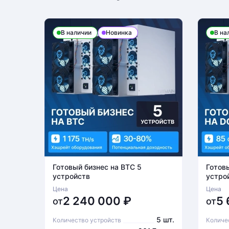
В наличии
Новинка
В на
Готовый бизнес на BTC 5
Готов
устройств
устро
Цена
Цена
2 240 000
₽
5
от
от
5 шт.
Количество устройств
Количе