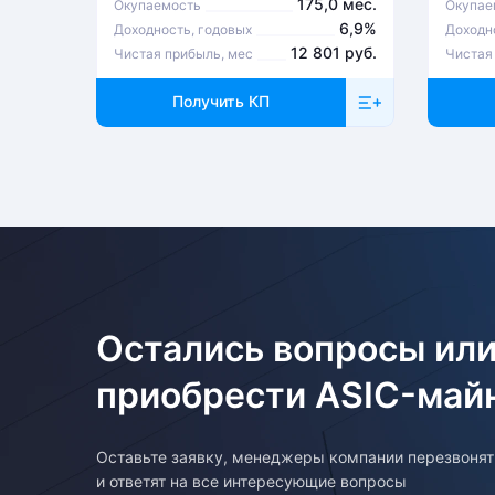
175,0 мес.
Окупаемость
Окупае
6,9%
Доходность, годовых
Доходн
12 801 руб.
Чистая прибыль, мес
Чистая
Получить КП
Остались вопросы или
приобрести ASIC-май
Оставьте заявку, менеджеры компании перезвоня
и ответят на все интересующие вопросы