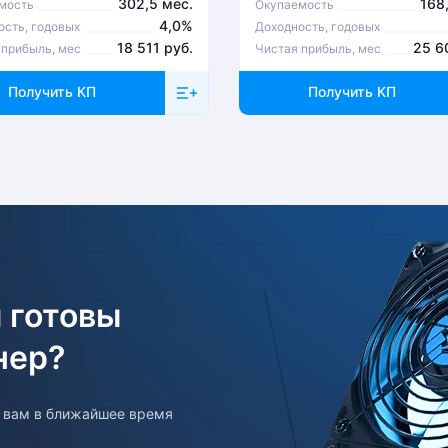
302,5 мес.
168
мость
Окупаемость
4,0%
ость, годовых
Доходность, годовых
18 511 руб.
25 6
 прибыль, мес
Чистая прибыль, мес
Получить КП
Получить КП
 готовы
нер?
т вам в ближайшее время