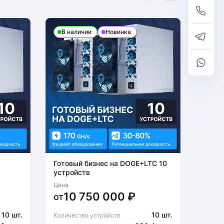
В наличии
Новинка
В н
Готовый бизнес на DOGE+LTC 10
Готов
устройств
устро
Цена
Цена
10 750 000
₽
6
от
от
10 шт.
10 шт.
Количество устройств
Количе