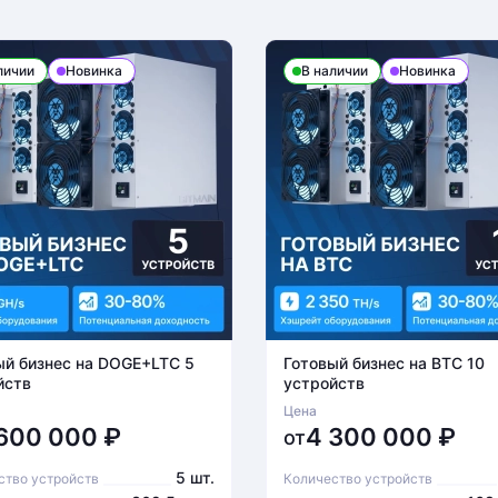
личии
Новинка
В наличии
Новинка
ый бизнес на DOGE+LTC 5
Готовый бизнес на BTC 10
йств
устройств
Цена
 600 000
₽
4 300 000
₽
от
5 шт.
ство устройств
Количество устройств