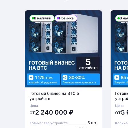
В наличии
Новинка
В на
Готовый бизнес на BTC 5
Готов
устройств
устро
Цена
Цена
2 240 000
₽
5
от
от
5 шт.
Количество устройств
Количе