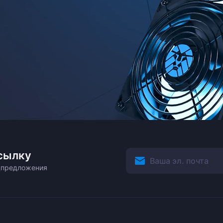
сылку
ецпредложения