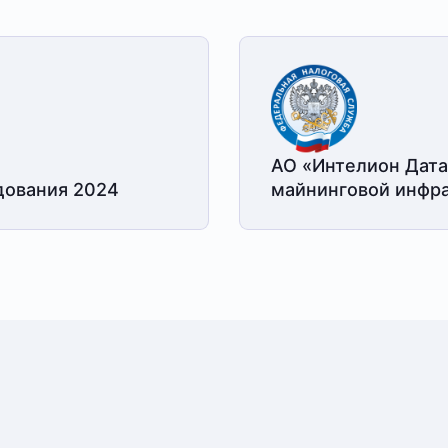
АО «Интелион Дата
дования 2024
майнинговой
инфра