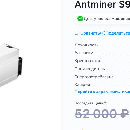
Antminer S9
Доступно размещение н
Сравнить
Поделитьс
Доходность
Алгоритм
Криптовалюта
Производитель
Энергопотребление
Хэшрейт
Перейти к характеристик
Последняя цена
52 000
₽