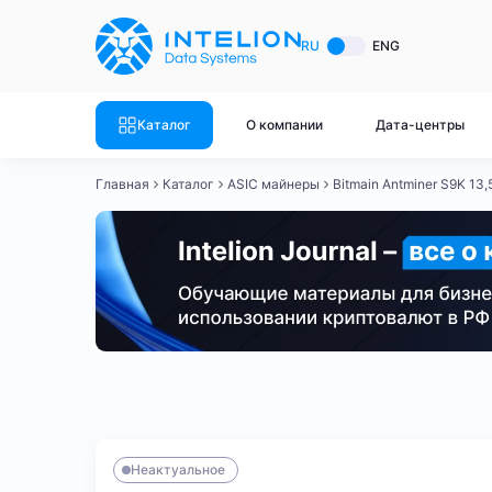
ASIC майнеры
Готовый 
RU
ENG
Готовый 
Bitmain
Готовый 
Каталог
О компании
Дата-центры
Готовый 
Whatsminer
Готовый 
Главная
Каталог
ASIC майнеры
Bitmain Antminer S9K 13,
Goldshell
Готовый 
Готовый 
Canaan
Готовый 
Готовый 
Innosilicon
Готовый 
Iceriver
Готовый 
Bitmain
Whatsminer
Antminer S21
Antminer S21
Готовый 
Смотреть весь каталог
Смотрет
Неактуальное