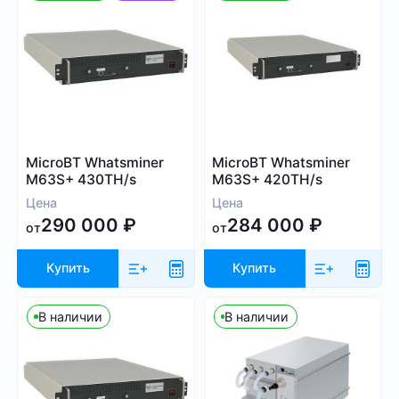
30
60 000
Алгоритм
MicroBT Whatsminer
MicroBT Whatsminer
M63S+ 430TH/s
M63S+ 420TH/s
SHA-256
Цена
Цена
Scrypt
290 000
₽
284 000
₽
от
от
Kadena
Eaglesong
Купить
Купить
Ethash
X11
В наличии
В наличии
kHeavyHash
Sia
Посмотреть все
Equihash