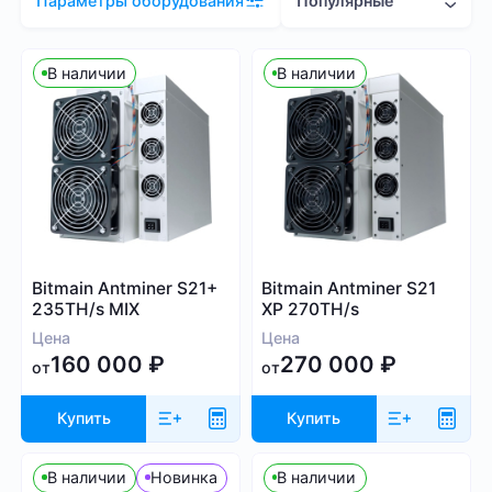
Популярные
Параметры оборудования
Цена (RUB)
В наличии
В наличии
9 000
1 910 000
Хэшрейт
Bitmain Antminer S21+
Bitmain Antminer S21
TH/s
MH/s
GH/s
235TH/s MIX
XP 270TH/s
Цена
Цена
160 000
₽
270 000
₽
от
от
Купить
Купить
Энергопотребление (Вт)
В наличии
Новинка
В наличии