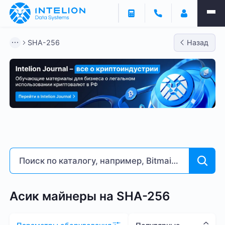
Фильтры
SHA-256
Назад
ASIC майнеры
Готовый бизнес
Контейнеры
SHA-256
Bitmain
Whatsminer
Antminer S21
Доходность % годовых
5
260
Асик майнеры на SHA-256