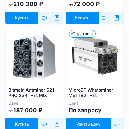
210 000
₽
72 000
₽
от
от
Купить
Купить
Под заказ
Bitmain Antminer S21
MicroBT Whatsminer
PRO 234TH/s MIX
M61 182TH/s
Цена
Цена
187 000
₽
По запросу
от
Купить
Узнать цену