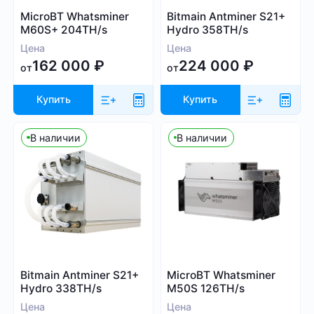
Whatsminer
MicroBT Whatsminer
Bitmain Antminer S21+
Выбрать все
Handshake (HNS)
Canaan
M60S+ 204TH/s
Hydro 358TH/s
Monacoin (MONA)
Iceriver
Цена
Цена
MWC-CT31 (MWC)
162 000
₽
224 000
₽
Innosilicon
от
от
Salvium (SAL)
iPollo
Radiant (RXD)
Купить
Купить
FusionSilicon
Bitcoin SV (BSV)
Dayun
В наличии
В наличии
Monero (XMR)
Посмотреть все
iBeLink
Ebang
Применить фильтры
Сбросить
Bitmain Antminer S21+
MicroBT Whatsminer
Hydro 338TH/s
M50S 126TH/s
Цена
Цена