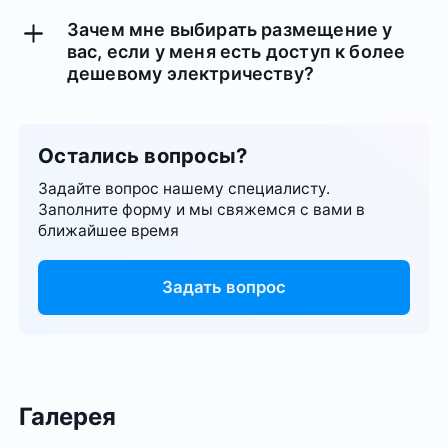
доступ к работе оборудования - вам
Зачем мне выбирать размещение у
достаточно будет установить нужные
вас, если у меня есть доступ к более
приложения. Также наши специалисты
дешевому электричеству?
всегда на связи по телефону и в
Эксплуатация майнинг-оборудования
мессенджерах.
требует времени владельца и подходящих
технических условий, которые очень
Остались вопросы?
сложно создать самостоятельно. Чтобы
избежать поломки и перегорания
Задайте вопрос нашему специалисту.
Заполните форму и мы свяжемся с вами в
оборудования и обеспечить его
ближайшее время
эффективную работу мы рекомендуем
доверить его специалистам.
Задать вопрос
Галерея