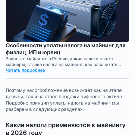
Особенности уплаты налога на майнинг для
физлиц, ИП и юрлиц
Законы о майнинге в России, какие налоги платят
майнеры, ставка налога на майнинг, как рассчитать
налог на майнинг, санкции за неуплату налога на
Читать подробнее
майнинг.
Поэтому налогообложение возникает как на этапе
добычи, так и на этапе продажи цифрового актива.
Подробно принцип уплаты налога на майнинг мы
разберем в следующих разделах.
Какие налоги применяются к майнингу
в 2026 году