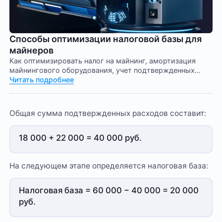
Способы оптимизации налоговой базы для
майнеров
Как оптимизировать налог на майнинг, амортизация
майнингового оборудования, учет подтвержденных
расходов на майнинг, перенос убытков на будущие
Читать подробнее
периоды, как рассчитать налог на майнинг, санкции за
неуплату налога.
Общая сумма подтвержденных расходов составит:
18 000 + 22 000 = 40 000 руб.
На следующем этапе определяется налоговая база:
Налоговая база = 60 000 − 40 000 = 20 000
руб.