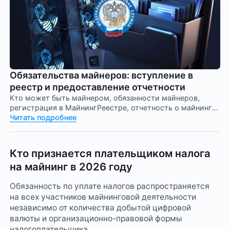
Обязательства майнеров: вступление в
реестр и предоставление отчетности
Кто может быть майнером, обязанности майнеров,
регистрация в МайнингРеестре, отчетность о майнинге,
требования к деятельности майнеров, легальный ввоз
Читать подробнее
майнинг-устройств.
Кто признается плательщиком налога
на майнинг в 2026 году
Обязанность по уплате налогов распространяется
на всех участников майнинговой деятельности
независимо от количества добытой цифровой
валюты и организационно-правовой формы
налогоплательщика.