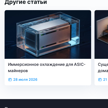
Другие статьи
Иммерсионное охлаждение для ASIC-
Суще
майнеров
дом
28 июля 2026
21