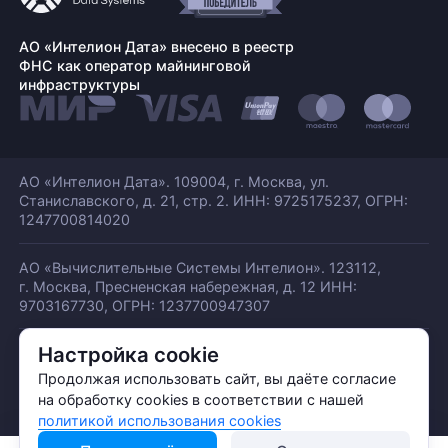
АО «Интелион Дата» внесено в реестр
ФНС как оператор майнинговой
инфраструктуры
АО «Интелион Дата». 109004, г. Москва, ул.
Станиславского,
д. 21, стр. 2. ИНН: 9725175237, ОГРН:
1247700814020
АО «Вычислительные Системы Интелион». 123112,
г. Москва, Пресненская набережная,
д. 12 ИНН:
9703167730, ОГРН: 1237700947307
Настройка cookie
© АО «ИНТЕЛИОН ДАТА» 2026
Политика обработки ПДн
Продолжая использовать сайт, вы даёте согласие
Политика конфиденциальности
на обработку cookies в соответствии с нашей
Политика использования куки
политикой использования cookies