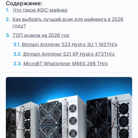
Содержание:
Что такое ASIC-майнер
Как выбрать лучший асик для майнинга в 2026
году?
ТОП асиков на 2026 год
Bitmain Antminer S23 Hydro 3U 1 160TH/s
Bitmain Antminer S21 XP Hydro 473TH/s
MicroBT Whatsminer M66S 298 TH/s