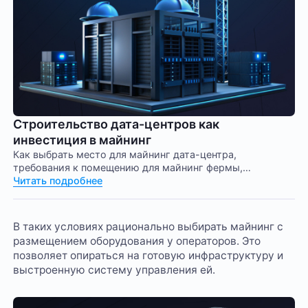
Строительство дата-центров как
инвестиция в майнинг
Как выбрать место для майнинг дата-центра,
требования к помещению для майнинг фермы,
электроснабжение майнинг дата-центра, стоимость
Читать подробнее
строительства дата-центра для майнинга, дата-центр
для криптовалют под ключ.
В таких условиях рационально выбирать майнинг с
размещением оборудования у операторов. Это
позволяет опираться на готовую инфраструктуру и
выстроенную систему управления ей.