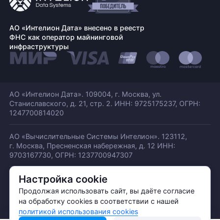
АО «Интелион Дата» внесено в реестр
ФНС как оператор майнинговой
инфраструктуры
АО «Интелион Дата». 109004, г. Москва, ул.
Станиславского,
д. 21, стр. 2. ИНН: 9725175237, ОГРН:
1247700814020
АО «Вычислительные Системы Интелион». 123112,
г. Москва, Пресненская набережная,
д. 12 ИНН:
9703167730, ОГРН: 1237700947307
Настройка cookie
© АО «ИНТЕЛИОН ДАТА» 2026
Политика обработки ПДн
Продолжая использовать сайт, вы даёте согласие
Политика конфиденциальности
на обработку cookies в соответствии с нашей
Политика использования куки
политикой использования cookies