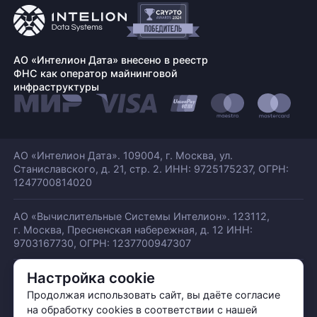
АО «Интелион Дата» внесено в реестр
ФНС как оператор майнинговой
инфраструктуры
АО «Интелион Дата». 109004, г. Москва, ул.
Станиславского,
д. 21, стр. 2. ИНН: 9725175237, ОГРН:
1247700814020
АО «Вычислительные Системы Интелион». 123112,
г. Москва, Пресненская набережная,
д. 12 ИНН:
9703167730, ОГРН: 1237700947307
Настройка cookie
© АО «ИНТЕЛИОН ДАТА» 2026
Политика обработки ПДн
Продолжая использовать сайт, вы даёте согласие
Политика конфиденциальности
на обработку cookies в соответствии с нашей
Политика использования куки