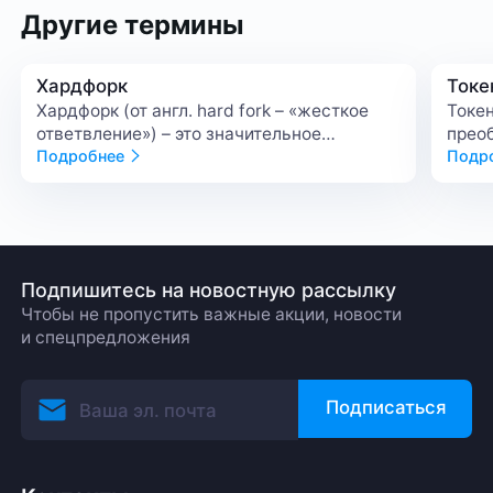
Другие термины
Хардфорк
Токе
Хардфорк (от англ. hard fork – «жесткое
Токен
ответвление») – это значительное
прео
изменение протокола блокчейна, при
Подробнее
в ци
Подр
котором возникает новая версия сети,
блок
несовместимая с предыдущей. Хардфорк
в криптовалюте обычно связан не просто
с обновлением кода, а с изменением
логики работы сети.
Подпишитесь на новостную рассылку
Чтобы не пропустить важные акции, новости
и спецпредложения
Подписаться