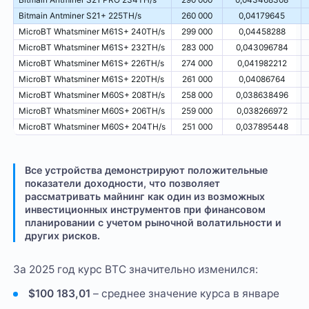
Bitmain Antminer S21+ 225TH/s
260 000
0,04179645
MicroBT Whatsminer M61S+ 240TH/s
299 000
0,04458288
MicroBT Whatsminer M61S+ 232TH/s
283 000
0,043096784
MicroBT Whatsminer M61S+ 226TH/s
274 000
0,041982212
MicroBT Whatsminer M61S+ 220TH/s
261 000
0,04086764
MicroBT Whatsminer M60S+ 208TH/s
258 000
0,038638496
MicroBT Whatsminer M60S+ 206TH/s
259 000
0,038266972
MicroBT Whatsminer M60S+ 204TH/s
251 000
0,037895448
Все устройства демонстрируют положительные
показатели доходности, что позволяет
рассматривать майнинг как один из возможных
инвестиционных инструментов при финансовом
планировании с учетом рыночной волатильности и
других рисков.
За 2025 год курс BTC значительно изменился:
$100 183,01
– среднее значение курса в январе