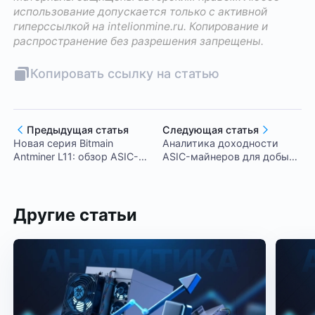
использование допускается только с активной
гиперссылкой на
intelionmine.ru
. Копирование и
распространение без разрешения запрещены.
Копировать ссылку на статью
Предыдущая статья
Следующая статья
Новая серия Bitmain
Аналитика доходности
Antminer L11: обзор ASIC-
ASIC-майнеров для добычи
майнеров
BTC за период 01.01-
31.01.2026
Другие статьи