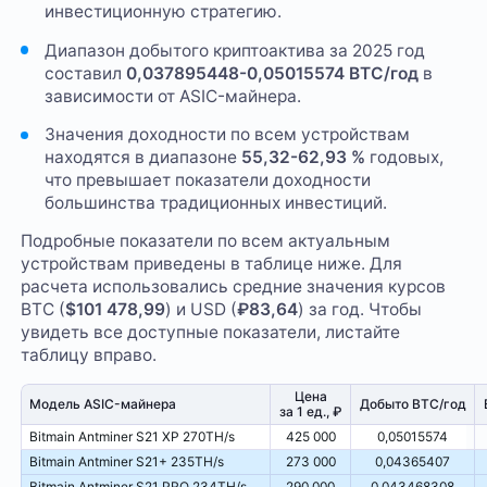
инвестиционную стратегию.
Диапазон добытого криптоактива за 2025 год
составил
0,037895448-0,05015574 BTC/год
в
зависимости от ASIC-майнера.
Значения доходности по всем устройствам
находятся в диапазоне
55,32-62,93 %
годовых,
что превышает показатели доходности
большинства традиционных инвестиций.
Подробные показатели по всем актуальным
устройствам приведены в таблице ниже. Для
расчета использовались средние значения курсов
BTC (
$101 478,99
) и USD (
₽83,64
) за год. Чтобы
увидеть все доступные показатели, листайте
таблицу вправо.
Цена
Модель ASIC-майнера
Добыто BTC/год
за 1 ед., ₽
Bitmain Antminer S21 XP 270TH/s
425 000
0,05015574
Bitmain Antminer S21+ 235TH/s
273 000
0,04365407
Bitmain Antminer S21 PRO 234TH/s
290 000
0,043468308