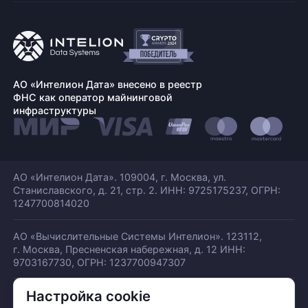
АО «Интелион Дата» внесено в реестр
ФНС как оператор майнинговой
инфраструктуры
АО «Интелион Дата». 109004, г. Москва, ул.
Станиславского,
д. 21, стр. 2. ИНН: 9725175237, ОГРН:
1247700814020
АО «Вычислительные Системы Интелион». 123112,
г. Москва, Пресненская набережная,
д. 12 ИНН:
9703167730, ОГРН: 1237700947307
Настройка cookie
© АО «ИНТЕЛИОН ДАТА» 2026
Политика обработки ПДн