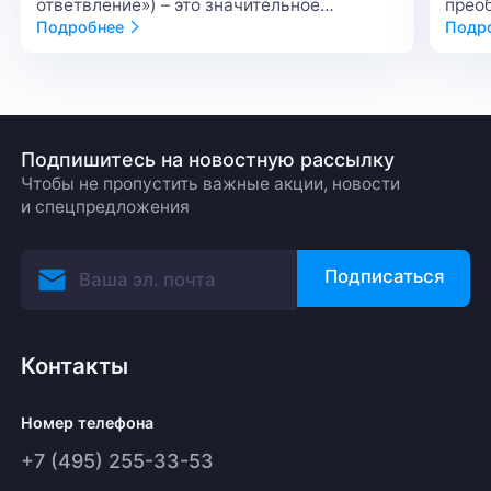
ответвление») – это значительное
прео
изменение протокола блокчейна, при
Подробнее
в ци
Подр
котором возникает новая версия сети,
блок
несовместимая с предыдущей. Хардфорк
в криптовалюте обычно связан не просто
с обновлением кода, а с изменением
логики работы сети.
Подпишитесь на новостную рассылку
Чтобы не пропустить важные акции, новости
и спецпредложения
Подписаться
Контакты
Номер телефона
+7 (495) 255-33-53