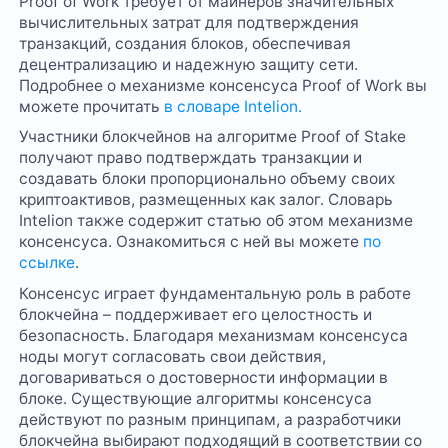
Proof of Work требует от майнеров значительных
вычислительных затрат для подтверждения
транзакций, создания блоков, обеспечивая
децентрализацию и надежную защиту сети.
Подробнее о механизме консенсуса Proof of Work вы
можете прочитать
в словаре Intelion.
Участники блокчейнов на алгоритме Proof of Stake
получают право подтверждать транзакции и
создавать блоки пропорционально объему своих
криптоактивов, размещенных как залог. Словарь
Intelion также содержит статью об этом механизме
консенсуса. Ознакомиться с ней вы можете
по
ссылке
.
Консенсус играет фундаментальную роль в работе
блокчейна – поддерживает его целостность и
безопасность. Благодаря механизмам консенсуса
ноды могут согласовать свои действия,
договариваться о достоверности информации в
блоке. Существующие алгоритмы консенсуса
действуют по разным принципам, а разработчики
блокчейна выбирают подходящий в соответствии со