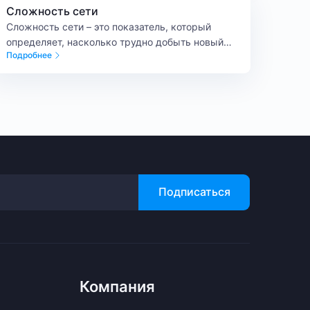
Сложность сети
Сложность сети – это показатель, который
определяет, насколько трудно добыть новый
Подробнее
блок в блокчейне. Иными словами, сложность
сети – это объем вычислений, который
майнерам нужно выполнить, чтобы успешно
найти блок.
Подписаться
Компания