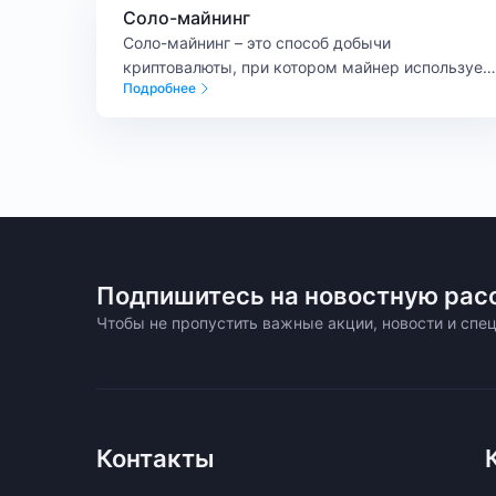
связан не просто с обновлением кода, а с
Соло-майнинг
изменением логики работы сети.
Соло-майнинг – это способ добычи
криптовалюты, при котором майнер использует
Подробнее
собственные мощности и получает шанс найти
блок без участия в майнинг-пуле.
Подпишитесь на новостную рас
Чтобы не пропустить важные акции, новости и сп
Контакты