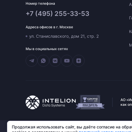
Номер телефона
A
+7 (495) 255-33-53
Г
Адреса офисов в г. Москве
К
ул. Станиславского, дом 21, стр. 2
М
Мы в социальных сетях
АО «И
как о
АО «Интелион Дата». 109004, г. Москва, ул. Станиславского,
Продолжая использовать сайт, вы даёте согласие на обр
д. 21, стр. 2. ИНН: 9725175237, ОГРН: 1247700814020