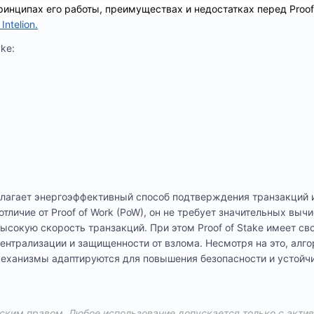
принципах его работы, преимуществах и недостатках перед Proof
Intelion.
ke:
едлагает энергоэффективный способ подтверждения транзакций 
отличие от Proof of Work (PoW), он не требует значительных выч
ысокую скорость транзакций. При этом Proof of Stake имеет сво
ентрализации и защищенности от взлома. Несмотря на это, алг
механизмы адаптируются для повышения безопасности и устойч
ким правом. Любое использование допускается только с акти