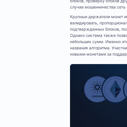
блоков, проверку блоков др
случае мошенничества сеть 
Крупные держатели монет им
валидировать, пропорционал
подтвержденных блоков, поэ
Однако система также позво
небольших сумм. Именно этот
названия алгоритма. Участн
новыми монетами за поддер