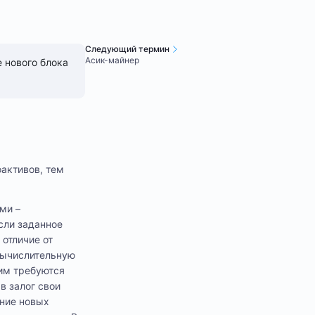
Следующий термин
Асик-майнер
 нового блока
оактивов, тем
ми –
сли заданное
 отличие от
 вычислительную
 им требуются
в залог свои
ание новых