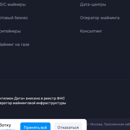
SIC майнеры
Дата-центры
отовый бизнес
Оператор майнинга
онтейнеры
Консалтинг
айнинг на газе
нтелион Дата» внесено в реестр ФНС
ператор майнинговой инфраструктуры
АО «Вычислительные Системы Интелион». 123112, г. Москва, Пресненская на
аботку
Принять всё
Отказаться
д. 12 ИНН: 9703167730, ОГРН: 1237700947307