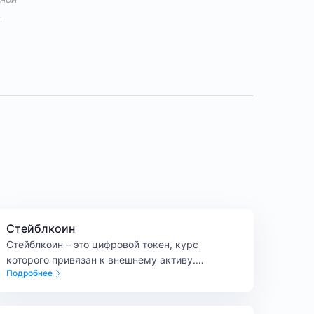
.
Стейблкоин
Стейблкоин – это цифровой токен, курс
которого привязан к внешнему активу.
Подробнее
Например, к валюте, золоту или другому
имуществу.