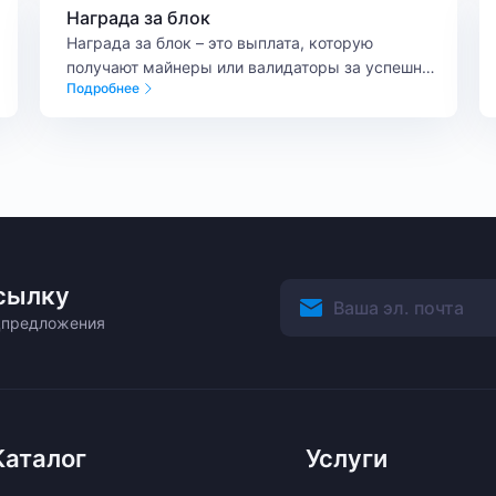
Награда за блок
Награда за блок – это выплата, которую
получают майнеры или валидаторы за успешное
Подробнее
добавление нового блока в блокчейн.
сылку
ецпредложения
Каталог
Услуги