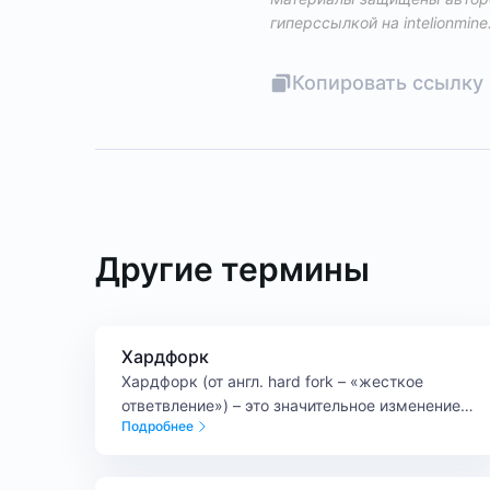
гиперссылкой на
intelionmine
Копировать ссылку 
Другие термины
Хардфорк
Хардфорк (от англ. hard fork – «жесткое
ответвление») – это значительное изменение
Подробнее
протокола блокчейна, при котором возникает
новая версия сети, несовместимая с
предыдущей. Хардфорк в криптовалюте обычно