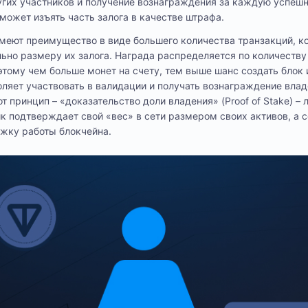
угих участников и получение вознаграждения за каждую успеш
может изъять часть залога в качестве штрафа.
еют преимущество в виде большего количества транзакций, к
ьно размеру их залога. Награда распределяется по количеству
тому чем больше монет на счету, тем выше шанс создать блок 
ляет участвовать в валидации и получать вознаграждение вла
 принцип – «доказательство доли владения» (Proof of Stake) – 
ик подтверждает свой «вес» в сети размером своих активов, а 
жку работы блокчейна.