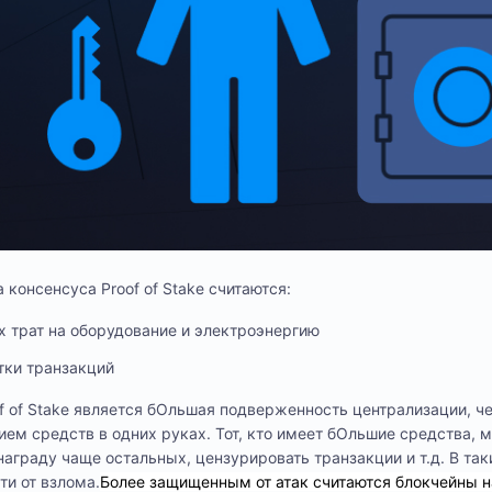
онсенсуса Proof of Stake считаются:
х трат на оборудование и электроэнергию
тки транзакций
 of Stake является бОльшая подверженность централизации, чем
ем средств в одних руках. Тот, кто имеет бОльшие средства, м
награду чаще остальных, цензурировать транзакции и т.д. В та
и от взлома.
Более защищенным от атак считаются блокчейны н