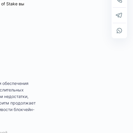
 of Stake вы
и обеспечения
ислительных
и недостатки,
оритм продолжает
ивости блокчейн-
вной