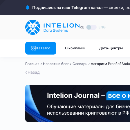
ASIC майнеры
Готовый 
Подпишись на наш
Telegram канал
— скидки, р
Готовый 
Bitmain
Готовый 
RU
ENG
Готовый 
Whatsminer
Готовый 
Каталог
О компании
Дата-центры
Goldshell
Готовый 
Главная
Новости и блог
Словарь
Алгоритм Proof of Stak
Готовый 
Canaan
Назад
Готовый 
Готовый 
Innosilicon
Готовый 
Iceriver
Готовый 
Готовый 
Смотреть весь каталог
Смотрет