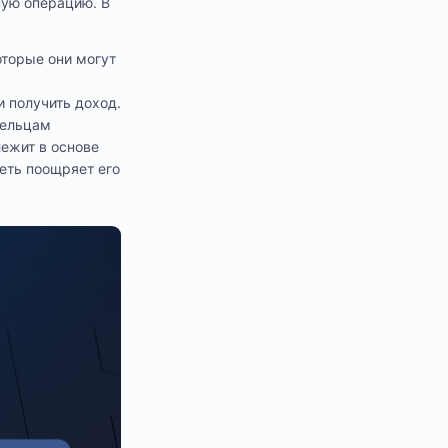
ную операцию. В
оторые они могут
и получить доход.
дельцам
лежит в основе
сеть поощряет его