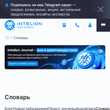
Подпишись на наш
Telegram канал
—
скидки, розыгрыши, акции, актуальные
предложения, инсайты экспертов
Словарь
Инвестиции
Закон о майнинге
Оператор Майнинг
Словарь
Блог
Новости
Академия
Пресс-релизы
Аналитика
Словар