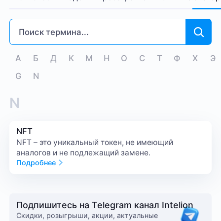
А
Б
Д
К
М
Н
О
С
Т
Ф
Х
Э
G
N
N
NFT
NFT – это уникальный токен, не имеющий
аналогов и не подлежащий замене.
Подробнее
Подпишитесь на Telegram канал Intelion
Cкидки, розыгрыши, акции, актуальные