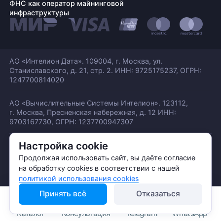
ФНС как оператор майнинговой
инфраструктуры
АО «Интелион Дата». 109004, г. Москва, ул.
Станиславского,
д. 21, стр. 2. ИНН: 9725175237, ОГРН:
1247700814020
АО «Вычислительные Системы Интелион». 123112,
г. Москва, Пресненская набережная,
д. 12 ИНН:
9703167730, ОГРН: 1237700947307
Настройка cookie
© АО «ИНТЕЛИОН ДАТА» 2026
Политика обработки ПДн
Продолжая использовать сайт, вы даёте согласие
Политика конфиденциальности
на обработку cookies в соответствии с нашей
Политика использования куки
политикой использования cookies
Принять всё
Отказаться
Каталог
Консультация
Telegram
WhatsApp