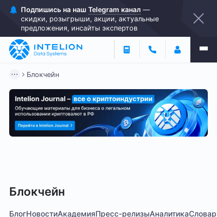
Подпишись на наш
Telegram канал
—
скидки, розыгрыши, акции, актуальные
предложения, инсайты экспертов
Блокчейн
Блокчейн
Инвестиции
Закон о майнинге
Опер
Блокчейн
Блог
Новости
Академия
Пресс-релизы
Аналитика
Словар