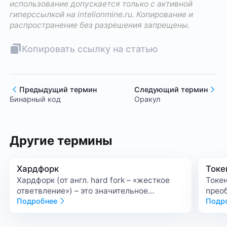
использование допускается только с активной
гиперссылкой на
intelionmine.ru
. Копирование и
распространение без разрешения запрещены.
Копировать ссылку на статью
Предыдущий термин
Следующий термин
Бинарный код
Оракул
Другие термины
Хардфорк
Токе
Хардфорк (от англ. hard fork – «жесткое
Токен
ответвление») – это значительное
прео
изменение протокола блокчейна, при
Подробнее
в ци
Подр
котором возникает новая версия сети,
блок
несовместимая с предыдущей. Хардфорк