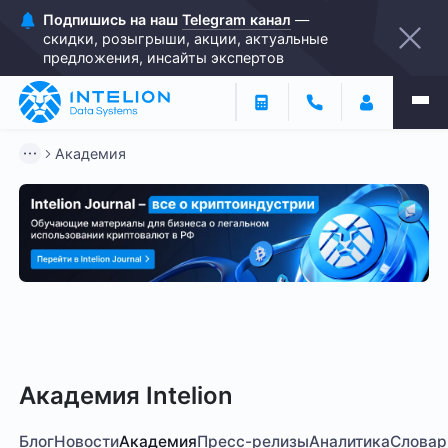
Подпишись на наш
Telegram канал
—
скидки, розыгрыши, акции, актуальные
предложения, инсайты экспертов
Академия
Инвестиции
Закон о майнинге
Оператор Майнинг
Академия Intelion
Блог
Новости
Академия
Пресс-релизы
Аналитика
Словар