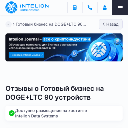
Готовый бизнес на DOGE+LTC 90
Назад
устройств
Готовый бизнес - BTC
Готовый бизнес - LTC
Гото
Отзывы о
Готовый бизнес на
DOGE+LTC 90 устройств
Доступно размещение на хостинге
Intelion Data Systems