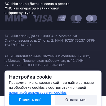
АО «Интелион Дата» внесено в реестр
ФНС как оператор майнинговой
инфраструктуры
АО «Интелион Дата». 109004, г. Москва, ул.
Станиславского,
д. 21, стр. 2. ИНН: 9725175237, ОГРН:
1247700814020
АО «Вычислительные Системы Интелион». 123112,
г. Москва, Пресненская набережная,
д. 12 ИНН:
9703167730, ОГРН: 1237700947307
Настройка cookie
© АО «ИНТЕЛИОН ДАТА» 2026
Политика обработки ПДн
Продолжая использовать сайт, вы даёте согласие
Политика конфиденциальности
на обработку cookies в соответствии с нашей
Политика использования куки
политикой использования cookies
Принять всё
Отказаться