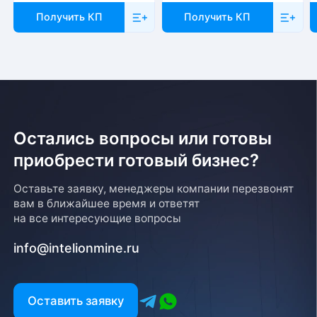
Отправка товара осуществляется с понедельника
Получить КП
Получить КП
по пятницу с 10-00 до 19-00. При получении товара
необходимо предоставить паспорт и квитанцию
об оплате. Сроки доставки уточняйте у менеджера
Остались вопросы или готовы
приобрести готовый бизнес?
Возврат товара
Оставьте заявку, менеджеры компании перезвонят
вам в ближайшее время и ответят
Для того, чтобы оформить возврат товара, клиенту
на все интересующие вопросы
необходимо связаться с менеджером, который
оформлял покупку. Возврат товара производится
info@intelionmine.ru
в соответствии с регламентом Компании после
проверки оборудования
Есть вопрос?
Оставить заявку