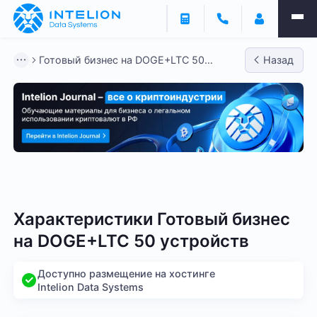
Готовый бизнес на DOGE+LTC 50
Назад
устройств
Готовый бизнес - BTC
Готовый бизнес - LTC
Гото
Характеристики Готовый бизнес
на DOGE+LTC 50 устройств
Доступно размещение на хостинге
Intelion Data Systems