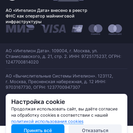
АО «Интелион Дата» внесено в реестр
ФНС как оператор майнинговой
инфраструктуры
АО «Интелион Дата». 109004, г. Москва, ул.
Станиславского,
д. 21, стр. 2. ИНН: 9725175237, ОГРН:
1247700814020
АО «Вычислительные Системы Интелион». 123112,
г. Москва, Пресненская набережная,
д. 12 ИНН:
9703167730, ОГРН: 1237700947307
Настройка cookie
© АО «ИНТЕЛИОН ДАТА» 2026
Политика обработки ПДн
Продолжая использовать сайт, вы даёте согласие
Политика конфиденциальности
на обработку cookies в соответствии с нашей
Политика использования куки
политикой использования cookies
Принять всё
Отказаться