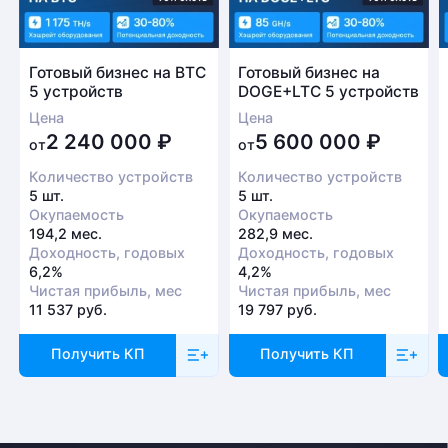
Готовый бизнес на BTC
Готовый бизнес на
5 устройств
DOGE+LTC 5 устройств
Цена
Цена
2 240 000
₽
5 600 000
₽
от
от
Количество устройств
Количество устройств
5 шт.
5 шт.
Окупаемость
Окупаемость
194,2 мес.
282,9 мес.
Доходность, годовых
Доходность, годовых
6,2%
4,2%
Чистая прибыль, мес
Чистая прибыль, мес
11 537 руб.
19 797 руб.
Получить КП
Получить КП