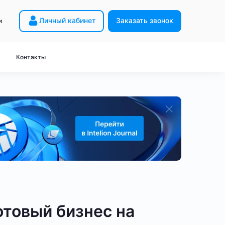
Личный кабинет
Заказать звонок
и
Майнинг с нуля
 HW5
Расчёт прибыли
Контакты
8
Академия Intelion
 HK3
Закон о майнинге
2
Словарь
 HD5
Вопрос-ответ
ейнеров
неры
Дорогие ASIC-майнеры
для Bitcoin
для KDA
- без контейнера
miner S21
Antminer T21
Antminer L9
от 200 TH/s
ый бизнес - BTC
Готовый бизнес - LTC
товый бизнес на