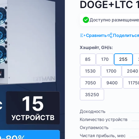
DOGE+LTC 1
Доступно размещение н
Сравнить
Поделитьс
Хэшрейт, GH/s:
85
170
255
1530
1700
2040
7050
9400
1175
35250
Доходность
Количество устройств
Окупаемость
Чистая прибыль, мес