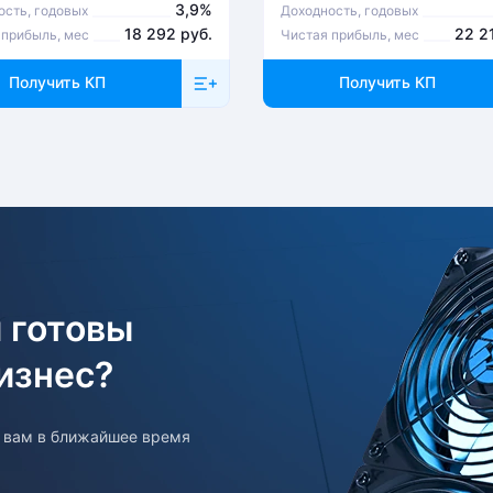
3,9%
ость, годовых
Доходность, годовых
18 292 руб.
22 2
 прибыль, мес
Чистая прибыль, мес
Получить КП
Получить КП
 готовы
изнес?
т вам в ближайшее время