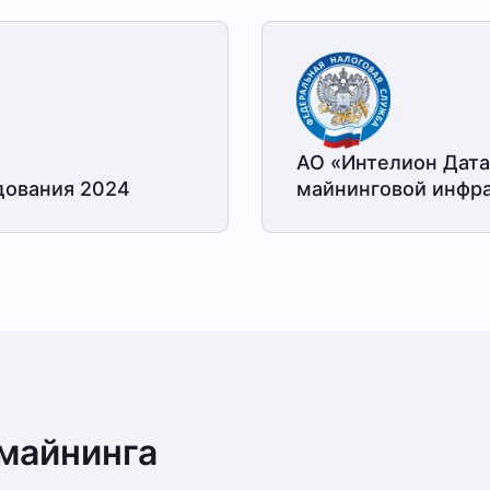
АО «Интелион Дата
дования 2024
майнинговой
инфра
майнинга