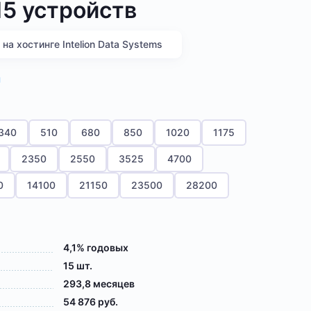
5 устройств
а хостинге Intelion Data Systems
я
340
510
680
850
1020
1175
2350
2550
3525
4700
0
14100
21150
23500
28200
4,1% годовых
15 шт.
293,8 месяцев
54 876 руб.