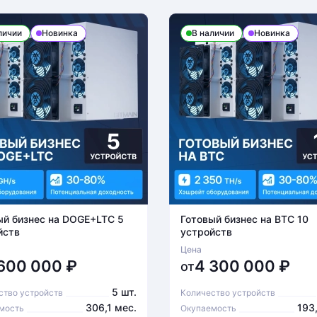
личии
Новинка
В наличии
Новинка
ый бизнес на DOGE+LTC 5
Готовый бизнес на BTC 10
йств
устройств
Цена
 600 000
₽
4 300 000
₽
от
5 шт.
ство устройств
Количество устройств
306,1 мес.
193
мость
Окупаемость