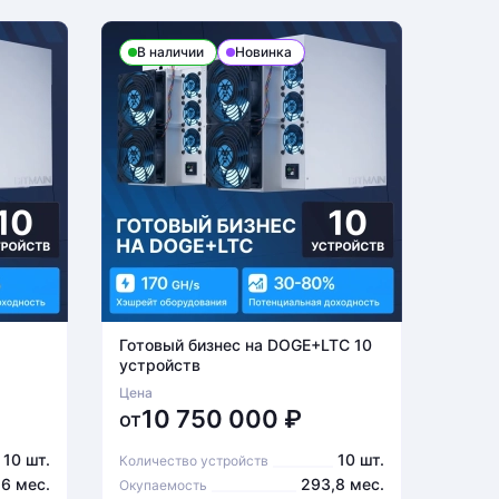
В наличии
Новинка
В н
Готовый бизнес на DOGE+LTC 10
Готов
устройств
устро
Цена
Цена
10 750 000
₽
6
от
от
10 шт.
10 шт.
Количество устройств
Количе
,6 мес.
293,8 мес.
Окупаемость
Окупа