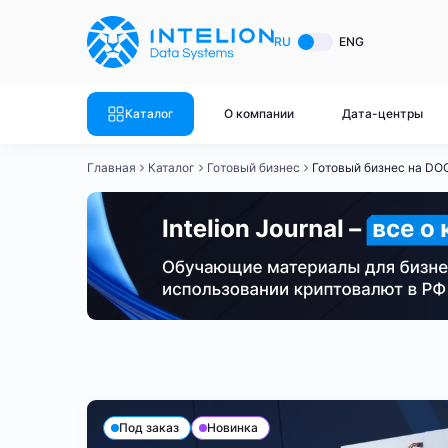
ASIC майнеры
Готовый 
RU
ENG
Готовый 
Bitmain
Готовый 
Каталог
О компании
Дата-центры
Готовый 
Whatsminer
Готовый 
Главная
Каталог
Готовый бизнес
Готовый бизнес на DO
Goldshell
Готовый 
Готовый 
Canaan
Готовый 
Готовый 
Innosilicon
Готовый 
Iceriver
Готовый 
Готовый бизнес - BTC
Готовый бизнес - LTC
Готов
Готовый 
Смотреть весь каталог
Смотрет
Под заказ
Новинка