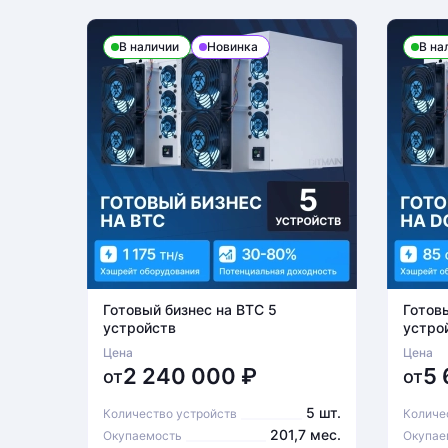
В наличии
Новинка
В на
Готовый бизнес на BTC 5
Готов
устройств
устро
Цена
Цена
2 240 000
₽
5
от
от
5 шт.
Количество устройств
Количе
201,7 мес.
Окупаемость
Окупае