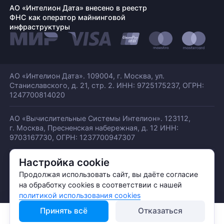
АО «Интелион Дата» внесено в реестр
ФНС как оператор майнинговой
инфраструктуры
АО «Интелион Дата». 109004, г. Москва, ул.
Станиславского,
д. 21, стр. 2. ИНН: 9725175237, ОГРН:
1247700814020
АО «Вычислительные Системы Интелион». 123112,
г. Москва, Пресненская набережная,
д. 12 ИНН:
9703167730, ОГРН: 1237700947307
Настройка cookie
© АО «ИНТЕЛИОН ДАТА» 2026
Политика обработки ПДн
Продолжая использовать сайт, вы даёте согласие
Политика конфиденциальности
на обработку cookies в соответствии с нашей
Политика использования куки
политикой использования cookies
Принять всё
Отказаться