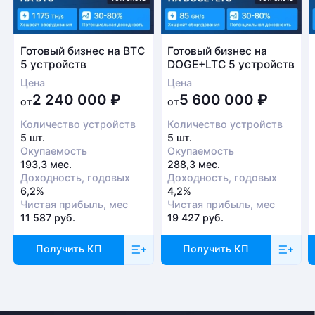
Готовый бизнес на BTC
Готовый бизнес на
5 устройств
DOGE+LTC 5 устройств
Цена
Цена
2 240 000
₽
5 600 000
₽
от
от
Количество устройств
Количество устройств
5 шт.
5 шт.
Окупаемость
Окупаемость
193,3 мес.
288,3 мес.
Доходность, годовых
Доходность, годовых
6,2%
4,2%
Чистая прибыль, мес
Чистая прибыль, мес
11 587 руб.
19 427 руб.
Получить КП
Получить КП