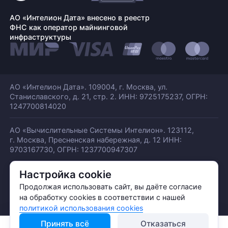
АО «Интелион Дата» внесено в реестр
ФНС как оператор майнинговой
инфраструктуры
АО «Интелион Дата». 109004, г. Москва, ул.
Станиславского,
д. 21, стр. 2. ИНН: 9725175237, ОГРН:
1247700814020
АО «Вычислительные Системы Интелион». 123112,
г. Москва, Пресненская набережная,
д. 12 ИНН:
9703167730, ОГРН: 1237700947307
Настройка cookie
© АО «ИНТЕЛИОН ДАТА» 2026
Политика обработки ПДн
Продолжая использовать сайт, вы даёте согласие
Политика конфиденциальности
на обработку cookies в соответствии с нашей
Политика использования куки
политикой использования cookies
Принять всё
Отказаться