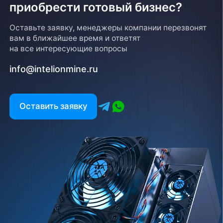
приобрести готовый бизнес?
Возврат товара
Оставьте заявку, менеджеры компании перезвонят
вам в ближайшее время и ответят
Для того, чтобы оформить возврат товара, клиенту
на все интересующие вопросы
необходимо связаться с менеджером, который
оформлял покупку. Возврат товара производится
info@intelionmine.ru
в соответствии с регламентом Компании после
проверки оборудования
Есть вопрос?
Оставить заявку
Заполните форму и мы свяжемся с вами в
ближайшее время
Заказать звонок